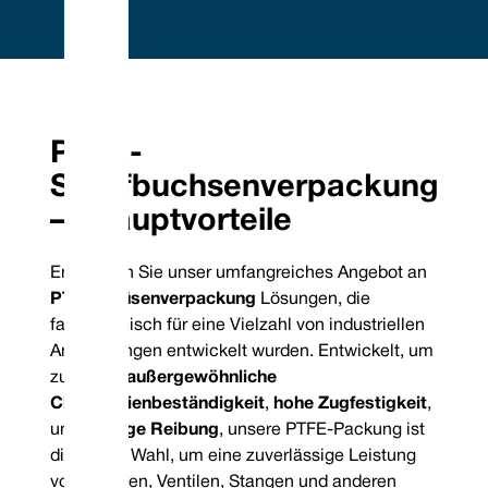
Embrace Excellence - Vulcan Service, Quality and
Value
Phone : +44 (0) 114 249 3333
Mechanical Seals | FEP/PFA Encapsulated ‘O’-rings | Gland Packing |
Email :
Expanded PTFE Gasketing
PTFE-
contact@vulcanseals.com
UK/World: +44 (0) 114 249 3333 | USA: +1 952 955 8800 |
www.vulcanseals.com | contact@vulcanseals.com
Stopfbuchsenverpackung
— Hauptvorteile
PTFE-
Drüsenverpackung
Entdecken Sie unser umfangreiches Angebot an
PTFE-Drüsenverpackung
Lösungen, die
fachmännisch für eine Vielzahl von industriellen
Anwendungen entwickelt wurden. Entwickelt, um
zu liefern
außergewöhnliche
Chemikalienbeständigkeit
,
hohe Zugfestigkeit
,
und
geringe Reibung
, unsere PTFE-Packung ist
die ideale Wahl, um eine zuverlässige Leistung
von Pumpen, Ventilen, Stangen und anderen