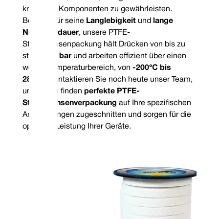
kritischen Komponenten zu gewährleisten.
Bekannt für seine
Langlebigkeit
und
lange
Nutzungsdauer
, unsere PTFE-
Stopfbuchsenpackung hält Drücken von bis zu
stand
200 bar
und arbeiten effizient über einen
weiten Temperaturbereich, von
-200°C bis
280°C
. Kontaktieren Sie noch heute unser Team,
um das zu finden
perfekte PTFE-
Stopfbuchsenverpackung
auf Ihre spezifischen
Anforderungen zugeschnitten und sorgen für die
optimale Leistung Ihrer Geräte.