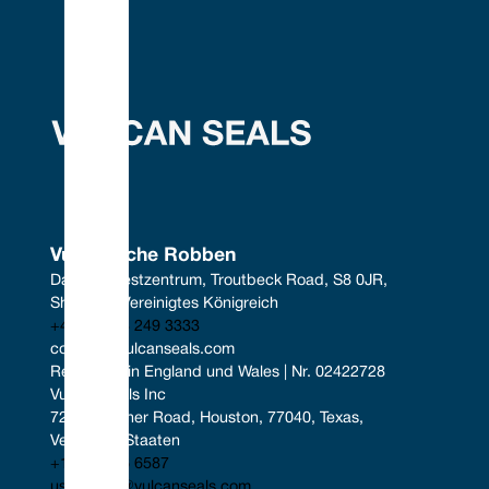
Vulkanische Robben
Das Südwestzentrum, Troutbeck Road, S8 0JR, 
Sheffield, Vereinigtes Königreich
+44 (0) 114 249 3333
contact@vulcanseals.com
Registriert in England und Wales | Nr. 02422728
Vulcan Seals Inc
7221 Gessner Road, Houston, 77040, Texas, 
Vereinigte Staaten
+1 346 856 6587
uscontact@vulcanseals.com