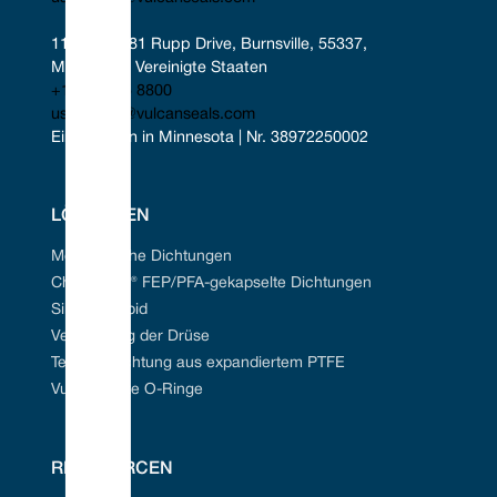
11401-11481 Rupp Drive, Burnsville, 55337, 
Minnesota, Vereinigte Staaten
+1 952 955 8800
uscontact@vulcanseals.com
Eingetragen in Minnesota | Nr. 38972250002
LÖSUNGEN
Mechanische Dichtungen
Chem-Ring® FEP/PFA-gekapselte Dichtungen
Siliziumkarbid
Verpackung der Drüse
Tefcan® Dichtung aus expandiertem PTFE
Vulkanisierte O-Ringe
RESSOURCEN