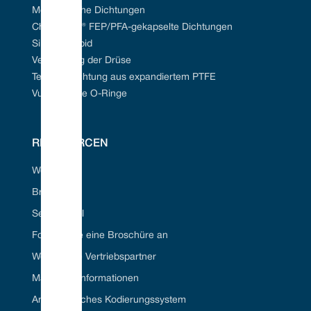
Mechanische Dichtungen
Chem-Ring® FEP/PFA-gekapselte Dichtungen
Siliziumkarbid
Verpackung der Drüse
Tefcan® Dichtung aus expandiertem PTFE
Vulkanisierte O-Ringe
RESSOURCEN
Webportal
Branchen
Seal ID Tool
Fordern Sie eine Broschüre an
Werden Sie Vertriebspartner
Materielle Informationen
Amerikanisches Kodierungssystem