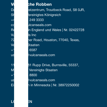
Vulkanische Robben
Das Südwestzentrum, Troutbeck Road, S8 0JR, 
Sheffield, Vereinigtes Königreich
+44 (0) 114 249 3333
contact@vulcanseals.com
Registriert in England und Wales | Nr. 02422728
Vulcan Seals Inc
7221 Gessner Road, Houston, 77040, Texas, 
Vereinigte Staaten
+1 346 856 6587
uscontact@vulcanseals.com
11401-11481 Rupp Drive, Burnsville, 55337, 
Minnesota, Vereinigte Staaten
+1 952 955 8800
uscontact@vulcanseals.com
Eingetragen in Minnesota | Nr. 38972250002
LÖSUNGEN