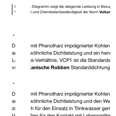
Das obige Diagramm zeigt die steigende Leistung in Bezug au
Verschleiß und Chemikalienbeständigkeit der Norm
Vulkanis
VCP1
Doppelt mit Phenolharz imprägnierter Kohlenstof
außergewöhnliche Dichtleistung und ein hervor
Leistungs-Verhältnis. VCP1 ist die Standardsort
von
Vulkanische Robben
Standarddichtungsso
VCD1
Doppelt mit Phenolharz imprägnierter Kohlenstof
außergewöhnliche Dichtleistung und den Wert 
zusätzlich für den Einsatz in Trinkwasser gem