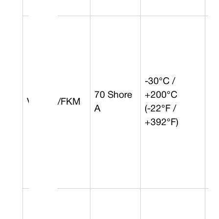
-30°C /
70 Shore
+200°C
Viton™/FKM
0 
A
(-22°F /
+392°F)