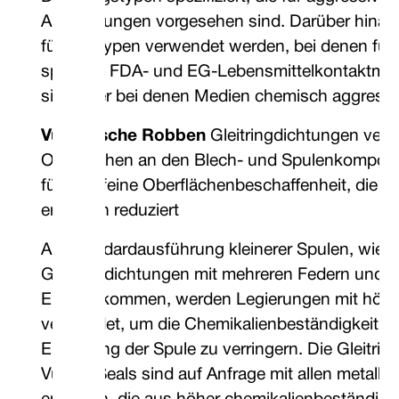
Anwendungen vorgesehen sind. Darüber hinaus
für alle Typen verwendet werden, bei denen fü
spezielle FDA- und EG-Lebensmittelkontaktmater
sind oder bei denen Medien chemisch aggressiv
Vulkanische Robben
Gleitringdichtungen verf
Oberflächen an den Blech- und Spulenkompon
für eine feine Oberflächenbeschaffenheit, die d
erheblich reduziert
Als Standardausführung kleinerer Spulen, wie si
Gleitringdichtungen mit mehreren Federn und 
Einsatz kommen, werden Legierungen mit höher
verwendet, um die Chemikalienbeständigkeit zu
Ermüdung der Spule zu verringern. Die Gleitri
Vulcan Seals sind auf Anfrage mit allen metal