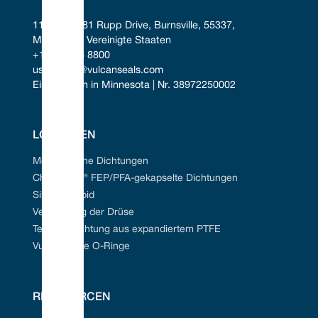
11401-11481 Rupp Drive, Burnsville, 55337, 
Minnesota, Vereinigte Staaten
+1 952 955 8800
uscontact@vulcanseals.com
Eingetragen in Minnesota | Nr. 38972250002
LÖSUNGEN
Mechanische Dichtungen
Chem-Ring® FEP/PFA-gekapselte Dichtungen
Siliziumkarbid
Verpackung der Drüse
Tefcan® Dichtung aus expandiertem PTFE
Vulkanisierte O-Ringe
RESSOURCEN