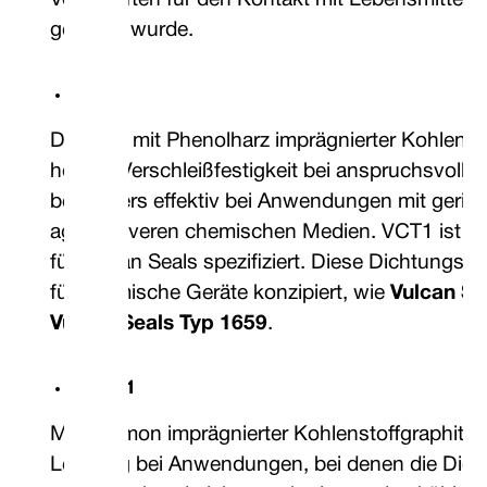
Vorschriften für den Kontakt mit Lebensmitteln s
getestet wurde.
VCT1
Dreifach mit Phenolharz imprägnierter Kohlensto
höhere Verschleißfestigkeit bei anspruchsvol
besonders effektiv bei Anwendungen mit gerin
aggressiveren chemischen Medien. VCT1 ist al
für Vulcan Seals spezifiziert. Diese Dichtungsso
für chemische Geräte konzipiert, wie
Vulcan Se
Vulcan Seals Typ 1659
.
VCA 1
Mit Antimon imprägnierter Kohlenstoffgraphit bie
Leistung bei Anwendungen, bei denen die Dicht