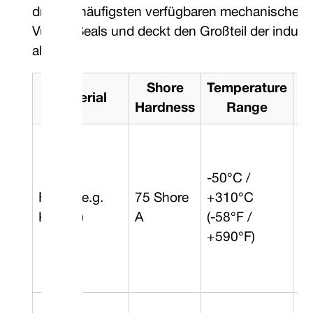
drei am häufigsten verfügbaren mechanischen 
Vulcan Seals und deckt den Großteil der indus
ab.
Shore
Temperature
Material
Hardness
Range
R
-50°C /
FFKM (e.g.
75 Shore
+310°C
0 
Kalrez®)
A
(-58°F /
+590°F)