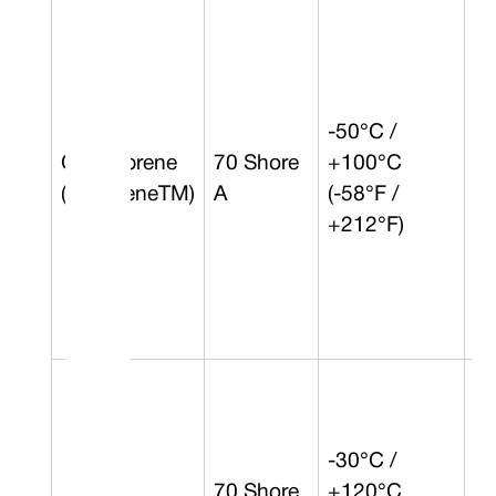
-50°C /
Chloroprene
70 Shore
+100°C
6 
(NeopreneTM)
A
(-58°F /
+212°F)
-30°C /
70 Shore
+120°C