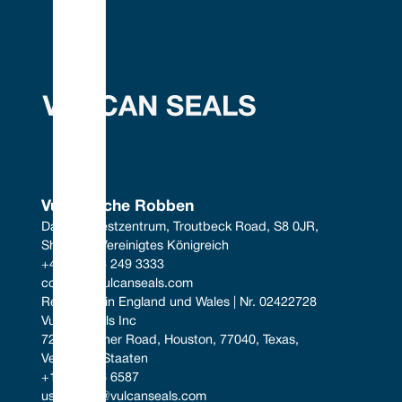
Vulkanische Robben
Das Südwestzentrum, Troutbeck Road, S8 0JR, 
Sheffield, Vereinigtes Königreich
+44 (0) 114 249 3333
contact@vulcanseals.com
Registriert in England und Wales | Nr. 02422728
Vulcan Seals Inc
7221 Gessner Road, Houston, 77040, Texas, 
Vereinigte Staaten
+1 346 856 6587
uscontact@vulcanseals.com