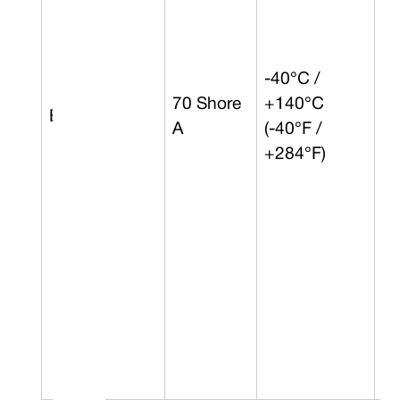
-40°C /
70 Shore
+140°C
EPDM
6 
A
(-40°F /
+284°F)