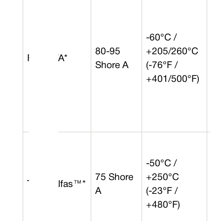
-60°C /
80-95
+205/260°C
FEP/PFA*
0 
Shore A
(-76°F /
+401/500°F)
-50°C /
75 Shore
+250°C
TFEP Alfas™*
2 
A
(-23°F /
+480°F)