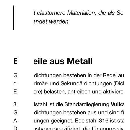
*Nicht elastomere Materialien, die als Se
verwendet werden
Bauteile aus Metall
Gleitringdichtungen bestehen in der Regel aus
die die Primär- und Sekundärdichtungen (Dicht
Elastomere) belasten, antreiben und aktivieren.
304 Edelstahl ist die Standardlegierung
Vulkan
Gleitringdichtungen bestehen aus und sind für 
Anwendungen geeignet. Edelstahl 316 ist stan
Dichtungstypen spezifiziert, die für aggressive