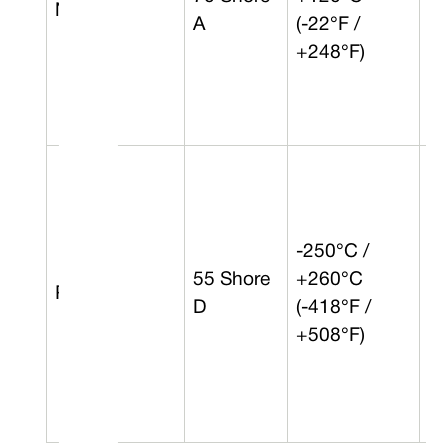
Nitrile
5 
A
(-22°F /
+248°F)
-250°C /
55 Shore
+260°C
PTFE*
0 
D
(-418°F /
+508°F)