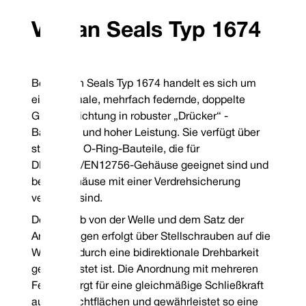
der DIN-Norm geeignet ist.
doppelseitige Di
europäischen Abm
Wenn eine Hartmetallfläche spezifiziert ist, handelt
Vulcan Seals Typ 1674
das Gerät über ein
es sich bei dem Kopf um ein eingestecktes Design;
inneren Dichtfläc
alle stationären Bauteile sind monolithisch.
Zirkulationsflüssi
dichten die Zirkul
Atmosphäre ab.
Die einteilige Sinu
Bei Vulcan Seals Typ 1674 handelt es sich um
überlegene Festigk
Vergleich zu gesc
eine schmale, mehrfach federnde, doppelte
Wellenfedern, die
Bruch neigen.
Gleitringdichtung in robuster „Drücker“ -
Die hohe Leistung
Bauweise und hoher Leistung. Sie verfügt über
Ring-Sekundärdich
Spektrum an Mater
stationäre O-Ring-Bauteile, die für
chemische Prozess
DIN24960/EN12756-Gehäuse geeignet sind und
beide Gehäuse mit einer Verdrehsicherung
Standard-Kombinationen von
Tempera
Oberflächenmaterialien
Elasto
versehen sind.
Vollständiger
Drehbares Gesicht
Stationäres Gesicht
Der Antrieb von der Welle und dem Satz der
Siegelcode
Nitril
Arbeitslängen erfolgt über Stellschrauben auf die
Druck:
Bi
304 Edelstahl
VCP1 Kohlenstoff
P
TM
Garantiert auf Lager befindliche Elastomere: Viton
/FKM,
Welle, wodurch eine bidirektionale Drehbarkeit
EP und Nitril
Garantierte Lagermetallurgie: 304SSBitte geben Sie bei der
gewährleistet ist. Die Anordnung mit mehreren
Bestellung eine Spule für rechts oder links gegen den
Federn sorgt für eine gleichmäßige Schließkraft
Uhrzeigersinn an
*Garantie ohne Lagerbestand
auf die Dichtflächen und gewährleistet so eine