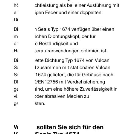
Mechanical Seal Replacement Range
höhere Dichtleistung als bei einer Ausführung mit
Vulcan Seals Typ 1674 ist eine dimensionale Ersatz-Gleitringdichtung für d
einer einzigen Feder und einer doppelten
Lidering® | Type LMS 10 D*
Dichtung.
*Drehbares Gesicht | **Stationäres Gesicht
Die Vulcan Seals Typ 1674 verfügen über einen
monolithischen Dichtungskopf, der für
chemische Beständigkeit und
Hochtemperaturanwendungen optimiert ist.
Die komplette Dichtung Typ 1674 von Vulcan
Seals wird zusammen mit stationären Vulcan
Seals Typ 1674 geliefert, die für Gehäuse nach
DIN 24960/EN12756 mit Verdrehsicherung
geeignet sind, um eine höhere Zuverlässigkeit in
viskosen oder abrasiven Medien zu
Telefon: +4
gewährleisten.
E-Mail: co
Warum sollten Sie sich für den