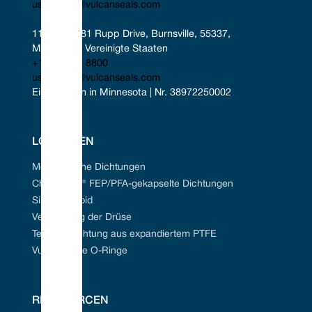
uscontact@vulcanseals.com
11401-11481 Rupp Drive, Burnsville, 55337, 
Minnesota, Vereinigte Staaten
+1 952 955 8800
uscontact@vulcanseals.com
Eingetragen in Minnesota | Nr. 38972250002
LÖSUNGEN
Mechanische Dichtungen
Chem-Ring® FEP/PFA-gekapselte Dichtungen
Siliziumkarbid
Verpackung der Drüse
Tefcan® Dichtung aus expandiertem PTFE
Vulkanisierte O-Ringe
RESSOURCEN