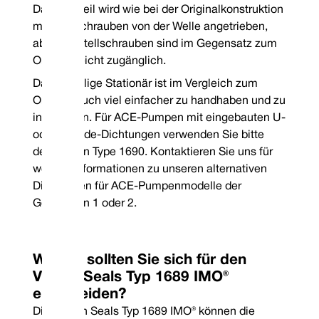
Das Drehteil wird wie bei der Originalkonstruktion
mit Stellschrauben von der Welle angetrieben,
aber die Stellschrauben sind im Gegensatz zum
Original leicht zugänglich.
Das einteilige Stationär ist im Vergleich zum
Original auch viel einfacher zu handhaben und zu
installieren. Für ACE-Pumpen mit eingebauten U-
oder V-Code-Dichtungen verwenden Sie bitte
den Vulcan Type 1690. Kontaktieren Sie uns für
weitere Informationen zu unseren alternativen
Dichtungen für ACE-Pumpenmodelle der
Generation 1 oder 2.
Telefon: +4
E-Mail: co
Warum sollten Sie sich für den
Vulcan Seals Typ 1689 IMO®
entscheiden?
Die Vulcan Seals Typ 1689 IMO® können die