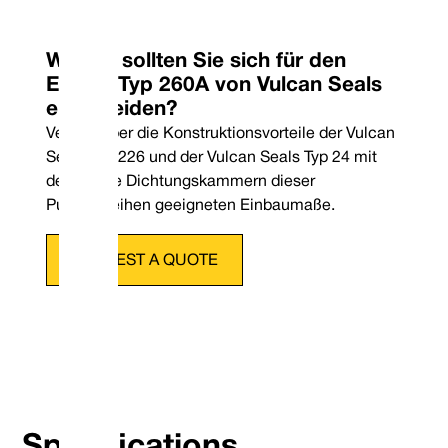
Warum sollten Sie sich für den
Ebara® Typ 260A von Vulcan Seals
entscheiden?
Verfügt über die Konstruktionsvorteile der Vulcan
Seals Typ 226 und der Vulcan Seals Typ 24 mit
den für die Dichtungskammern dieser
Pumpenreihen geeigneten Einbaumaße.
REQUEST A QUOTE
Telefon: +4
E-Mail: co
Specifications