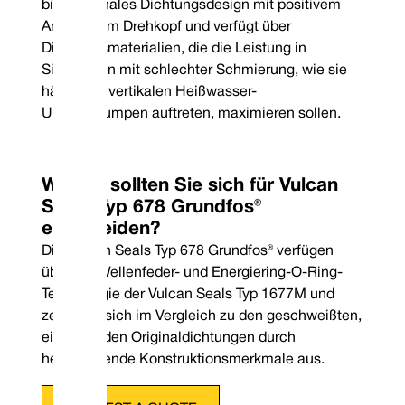
bidirektionales Dichtungsdesign mit positivem
Antrieb zum Drehkopf und verfügt über
Dichtungsmaterialien, die die Leistung in
Situationen mit schlechter Schmierung, wie sie
häufig bei vertikalen Heißwasser-
Umwälzpumpen auftreten, maximieren sollen.
Warum sollten Sie sich für Vulcan
Seals Typ 678 Grundfos®
entscheiden?
Die Vulcan Seals Typ 678 Grundfos® verfügen
über die Wellenfeder- und Energiering-O-Ring-
Technologie der Vulcan Seals Typ 1677M und
Telefon: +4
zeichnen sich im Vergleich zu den geschweißten,
E-Mail: co
einfedernden Originaldichtungen durch
hervorragende Konstruktionsmerkmale aus.