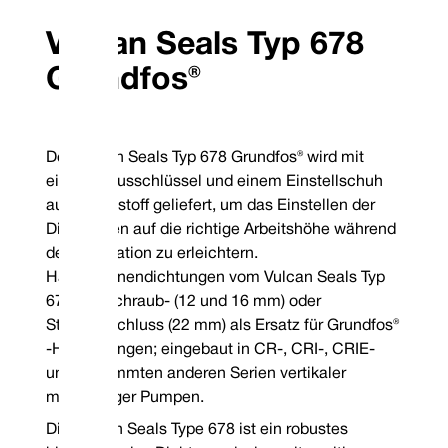
einem stationären Sitz vom Typ 12 aus Carbon
Ring-Technologie d
geliefert, der für Gehäuseabmessungen außerhalb
1677M und zeichnen
der DIN-Norm geeignet ist.
Vulcan Seals Typ 678
den geschweißten,
Wenn eine Hartmetallfläche spezifiziert ist, handelt
Originaldichtungen
Grundfos®
es sich bei dem Kopf um ein eingestecktes Design;
alle stationären Bauteile sind monolithisch.
Konstruktionsmerk
Standard-Kombinationen von
Tempera
Oberflächenmaterialien
Elasto
Der Vulcan Seals Typ 678 Grundfos® wird mit
Vollständiger
einem Inbusschlüssel und einem Einstellschuh
Drehbares Gesicht
Stationäres Gesicht
Siegelcode
Nitril
aus Kunststoff geliefert, um das Einstellen der
Druck:
Bi
304 Edelstahl
VCP1 Kohlenstoff
P
TM
Garantiert auf Lager befindliche Elastomere: Viton
/FKM,
Dichtungen auf die richtige Arbeitshöhe während
EP und Nitril
der Installation zu erleichtern.
Garantierte Lagermetallurgie: 304SSBitte geben Sie bei der
Bestellung eine Spule für rechts oder links gegen den
Halbpatronendichtungen vom Vulcan Seals Typ
Uhrzeigersinn an
*Garantie ohne Lagerbestand
678 mit Schraub- (12 und 16 mm) oder
Mechanical Seal Replacement Range
Steckverschluss (22 mm) als Ersatz für Grundfos®
-H-Dichtungen; eingebaut in CR-, CRI-, CRIE-
und bestimmten anderen Serien vertikaler
mehrstufiger Pumpen.
Die Vulcan Seals Type 678 ist ein robustes