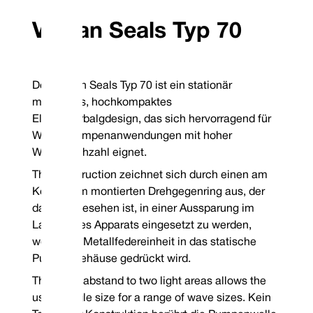
der DIN-Norm geeignet ist.
Die Dichtmittellei
Wenn eine Hartmetallfläche spezifiziert ist, handelt
Gehäuse aus gepre
Vulcan Seals Typ 70
es sich bei dem Kopf um ein eingestecktes Design;
höhere Dichtleist
alle stationären Bauteile sind monolithisch.
Metall-Metallgehä
Die Montage von V
zu vielen Marktalte
robusteres und wi
Ein glattes Profil
Der Vulcan Seals Typ 70 ist ein stationär
Kontaktstelle des 
montiertes, hochkompaktes
Halt in der flach
Elastomerbalgdesign, das sich hervorragend für
Standard-Kombinationen von
Tempera
Wasserpumpenanwendungen mit hoher
Oberflächenmaterialien
Elasto
Wellendrehzahl eignet.
Vollständiger
Drehbares Gesicht
Stationäres Gesicht
The construction zeichnet sich durch einen am
Siegelcode
Nitril
Druck:
Bi
304 Edelstahl
VCP1 Kohlenstoff
P
Kofferraum montierten Drehgegenring aus, der
TM
Garantiert auf Lager befindliche Elastomere: Viton
/FKM,
dafür vorgesehen ist, in einer Aussparung im
EP und Nitril
Garantierte Lagermetallurgie: 304SSBitte geben Sie bei der
Laufrad des Apparats eingesetzt zu werden,
Bestellung eine Spule für rechts oder links gegen den
Uhrzeigersinn an
wobei die Metallfedereinheit in das statische
*Garantie ohne Lagerbestand
Pumpengehäuse gedrückt wird.
Mechanical Seal Replacement Range
Vulcan Seals Typ 70 ist eine dimensionale Ersatz-Gleitringdichtung für die
The wave abstand to two light areas allows the
AES® | Type N-B03*
Lidering® | Typ
use a single size for a range of wave sizes. Kein
Lidering® | Type LRB03*