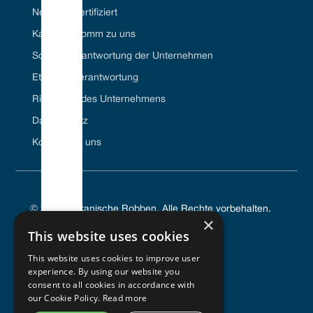
Net Zero-zertifiziert
Karriere//Komm zu uns
Soziale Verantwortung der Unternehmen
Ethische Verantwortung
Richtlinien des Unternehmens
Datenschutz
Kontaktiere uns
© 2024 Vulkanische Robben. Alle Rechte vorbehalten.
×
This website uses cookies
This website uses cookies to improve user
experience. By using our website you
DATENSCHUTZRICHTLINIE
consent to all cookies in accordance with
NUTZUNGSBEDINGUNGEN
our Cookie Policy.
Read more
COOKIE-RICHTLINIE