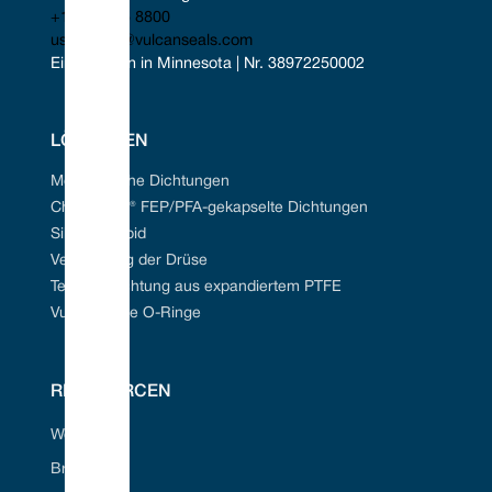
+1 952 955 8800
uscontact@vulcanseals.com
Eingetragen in Minnesota | Nr. 38972250002
LÖSUNGEN
Mechanische Dichtungen
Chem-Ring® FEP/PFA-gekapselte Dichtungen
Siliziumkarbid
Verpackung der Drüse
Tefcan® Dichtung aus expandiertem PTFE
Vulkanisierte O-Ringe
RESSOURCEN
Webportal
Branchen