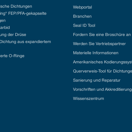
sche Dichtungen
Webportal
ng® FEP/PFA-gekapselte
Branchen
gen
Seal ID Tool
karbid
ung der Drüse
Fordern Sie eine Broschüre an
 Dichtung aus expandiertem
Werden Sie Vertriebspartner
Materielle Informationen
ierte O-Ringe
Amerikanisches Kodierungssy
Querverweis-Tool für Dichtung
Sanierung und Reparatur
Vorschriften und Akkreditierun
Wissenszentrum