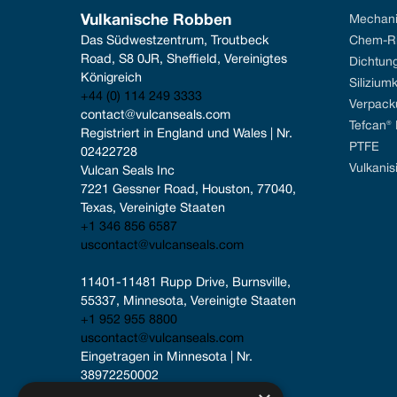
Vulkanische Robben
Mechani
Das Südwestzentrum, Troutbeck 
Chem-Ri
Road, S8 0JR, Sheffield, Vereinigtes 
Dichtun
Königreich
Silizium
+44 (0) 114 249 3333
Verpack
contact@vulcanseals.com
Tefcan®
Registriert in England und Wales | Nr. 
PTFE
02422728
Vulkanis
Vulcan Seals Inc
7221 Gessner Road, Houston, 77040, 
Texas, Vereinigte Staaten
+1 346 856 6587
uscontact@vulcanseals.com
11401-11481 Rupp Drive, Burnsville, 
55337, Minnesota, Vereinigte Staaten
+1 952 955 8800
uscontact@vulcanseals.com
Eingetragen in Minnesota | Nr. 
38972250002