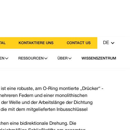
DE
TAL
KONTAKTIERE UNS
CONTACT US
EN
RESSOURCEN
ÜBER
WISSENSZENTRUM
ist eine robuste, am O-Ring montierte „Drücker“ -
mehreren Federn und einer monolithischen
n der Welle und der Arbeitslänge der Dichtung
, die mit dem mitgelieferten Inbusschlüssel
hen eine bidirektionale Drehung. Die