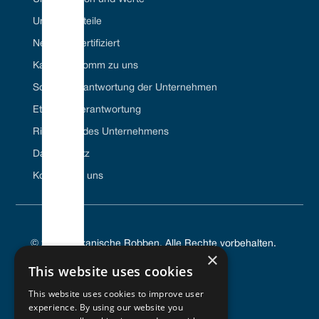
Unsere Vorteile
Net Zero-zertifiziert
Karriere//Komm zu uns
Soziale Verantwortung der Unternehmen
Ethische Verantwortung
Richtlinien des Unternehmens
Datenschutz
Kontaktiere uns
© 2024 Vulkanische Robben. Alle Rechte vorbehalten.
×
This website uses cookies
This website uses cookies to improve user
experience. By using our website you
DATENSCHUTZRICHTLINIE