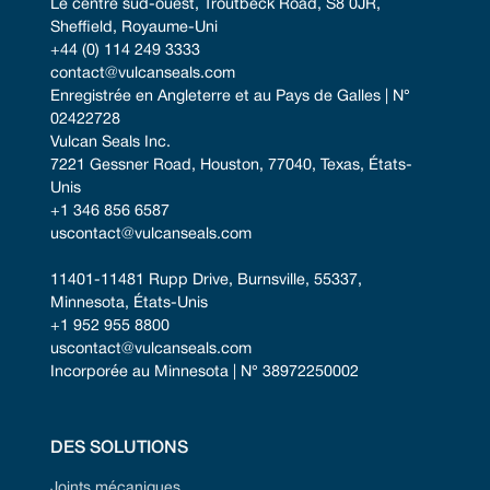
Le centre sud-ouest, Troutbeck Road, S8 0JR, 
Sheffield, Royaume-Uni
+44 (0) 114 249 3333
contact@vulcanseals.com
Enregistrée en Angleterre et au Pays de Galles | N° 
02422728
Vulcan Seals Inc.
7221 Gessner Road, Houston, 77040, Texas, États-
Unis
+1 346 856 6587
uscontact@vulcanseals.com
11401-11481 Rupp Drive, Burnsville, 55337, 
Minnesota, États-Unis
+1 952 955 8800
uscontact@vulcanseals.com
Incorporée au Minnesota | N° 38972250002
DES SOLUTIONS
Joints mécaniques