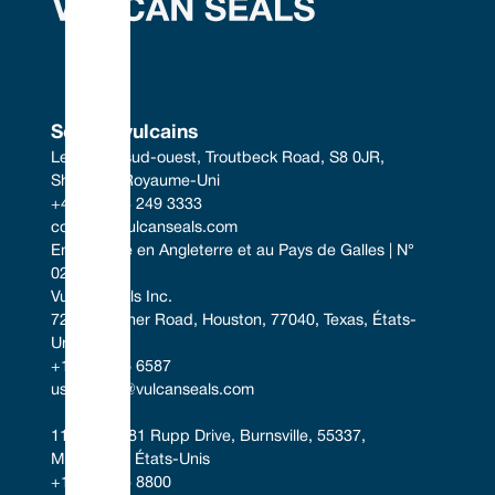
Sceaux vulcains
Le centre sud-ouest, Troutbeck Road, S8 0JR, 
Sheffield, Royaume-Uni
+44 (0) 114 249 3333
contact@vulcanseals.com
Enregistrée en Angleterre et au Pays de Galles | N° 
02422728
Vulcan Seals Inc.
7221 Gessner Road, Houston, 77040, Texas, États-
Unis
+1 346 856 6587
uscontact@vulcanseals.com
11401-11481 Rupp Drive, Burnsville, 55337, 
Minnesota, États-Unis
+1 952 955 8800