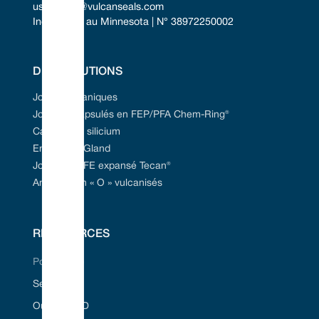
uscontact@vulcanseals.com
Incorporée au Minnesota | N° 38972250002
DES SOLUTIONS
Joints mécaniques
Joints encapsulés en FEP/PFA Chem-Ring®
Carbure de silicium
Emballage Gland
Joint en PTFE expansé Tecan®
Anneaux en « O » vulcanisés
RESSOURCES
Portail Web
Secteurs
Outil Seal ID