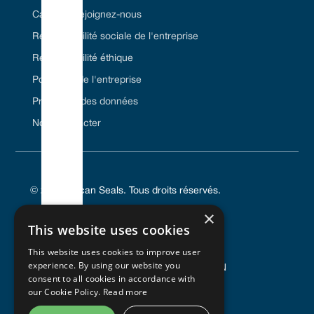
Carrière/Rejoignez-nous
Responsabilité sociale de l'entreprise
Responsabilité éthique
Politiques de l'entreprise
Protection des données
Nous contacter
© 2024 Vulcan Seals. Tous droits réservés.
×
This website uses cookies
This website uses cookies to improve user
POLITIQUE DE CONFIDENTIALITÉ
experience. By using our website you
CONDITIONS GÉNÉRALES D'UTILISATION
consent to all cookies in accordance with
POLITIQUE EN MATIÈRE DE COOKIES
our Cookie Policy.
Read more