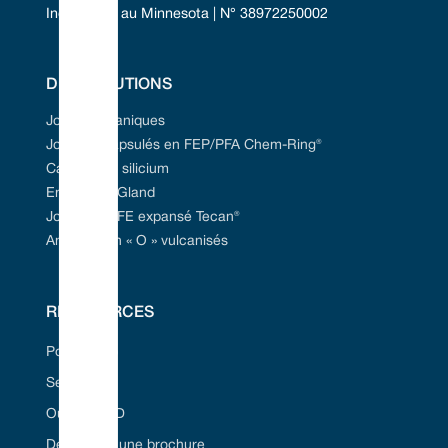
Incorporée au Minnesota | N° 38972250002
DES SOLUTIONS
Joints mécaniques
Joints encapsulés en FEP/PFA Chem-Ring®
Carbure de silicium
Emballage Gland
Joint en PTFE expansé Tecan®
Anneaux en « O » vulcanisés
RESSOURCES
Portail Web
Secteurs
Outil Seal ID
Demandez une brochure