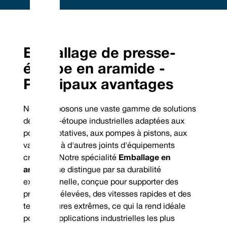
Embrace Excellence - Vulcan Service, Quality and
Value
Phone : +44 (0) 114 249 3333
Mechanical Seals | FEP/PFA Encapsulated ‘O’-rings | Gland Packing |
Email :
Expanded PTFE Gasketing
Emballage de presse-
contact@vulcanseals.com
UK/World: +44 (0) 114 249 3333 | USA: +1 952 955 8800 |
www.vulcanseals.com | contact@vulcanseals.com
étoupe en aramide -
Principaux avantages
Emballage en
aramide
Nous proposons une vaste gamme de solutions
de presse-étoupe industrielles adaptées aux
pompes rotatives, aux pompes à pistons, aux
vannes et à d'autres joints d'équipements
critiques. Notre spécialité
Emballage en
aramide
se distingue par sa durabilité
exceptionnelle, conçue pour supporter des
pressions élevées, des vitesses rapides et des
températures extrêmes, ce qui la rend idéale
pour les applications industrielles les plus