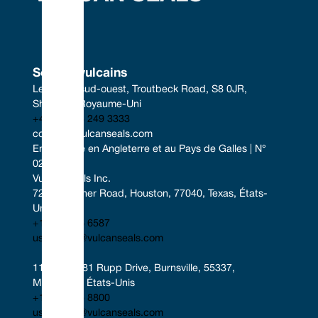
Sceaux vulcains
Le centre sud-ouest, Troutbeck Road, S8 0JR, 
Sheffield, Royaume-Uni
+44 (0) 114 249 3333
contact@vulcanseals.com
Enregistrée en Angleterre et au Pays de Galles | N° 
02422728
Vulcan Seals Inc.
7221 Gessner Road, Houston, 77040, Texas, États-
Unis
+1 346 856 6587
uscontact@vulcanseals.com
11401-11481 Rupp Drive, Burnsville, 55337, 
Minnesota, États-Unis
+1 952 955 8800
uscontact@vulcanseals.com