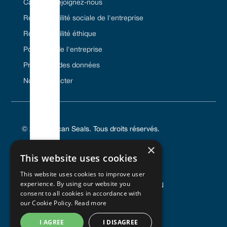
Carrière/Rejoignez-nous
Responsabilité sociale de l'entreprise
Responsabilité éthique
Politiques de l'entreprise
Protection des données
Nous contacter
© 2024 Vulcan Seals. Tous droits réservés.
×
This website uses cookies
This website uses cookies to improve user
POLITIQUE DE CONFIDENTIALITÉ
experience. By using our website you
CONDITIONS GÉNÉRALES D'UTILISATION
consent to all cookies in accordance with
POLITIQUE EN MATIÈRE DE COOKIES
our Cookie Policy.
Read more
I AGREE
I DISAGREE