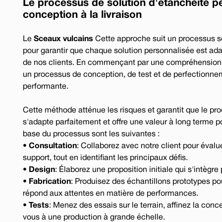
Le processus de solution d'étanchéité pe
conception à la livraison
Le
Sceaux vulcains
Cette approche suit un processus s
pour garantir que chaque solution personnalisée est ad
de nos clients. En commençant par une compréhension 
un processus de conception, de test et de perfectionneme
brace Excellence - Vulcan Service, Quality and Va
performante.
chanical Seals | FEP/PFA Encapsulated ‘O’-rings | Gland Packing | Expanded PTFE Gasket
d: +44 (0) 114 249 3333 | USA: +1 952 955 8800 | www.vulcanseals.com | contact@vulcans
Cette méthode atténue les risques et garantit que le prod
s'adapte parfaitement et offre une valeur à long terme p
base du processus sont les suivantes :
•
Consultation
: Collaborez avec notre client pour évalu
support, tout en identifiant les principaux défis.
•
Design
: Élaborez une proposition initiale qui s'intègr
•
Fabrication
: Produisez des échantillons prototypes pour
répond aux attentes en matière de performances.
•
Tests
: Menez des essais sur le terrain, affinez la co
vous à une production à grande échelle.