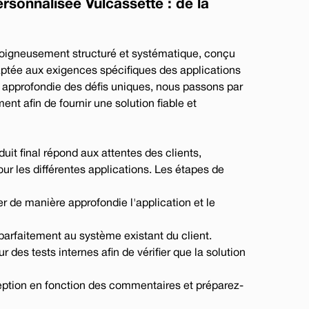
rsonnalisée Vulcassette : de la
oigneusement structuré et systématique, conçu
aptée aux exigences spécifiques des applications
approfondie des défis uniques, nous passons par
nt afin de fournir une solution fiable et
lue
ing
Phone : +44 (0) 114 249 3333
eals.com
Email : contact@vulcanseals.com
uit final répond aux attentes des clients,
our les différentes applications. Les étapes de
er de manière approfondie l'application et le
e parfaitement au système existant du client.
 des tests internes afin de vérifier que la solution
nception en fonction des commentaires et préparez-