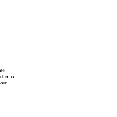
ité
es temps
pour