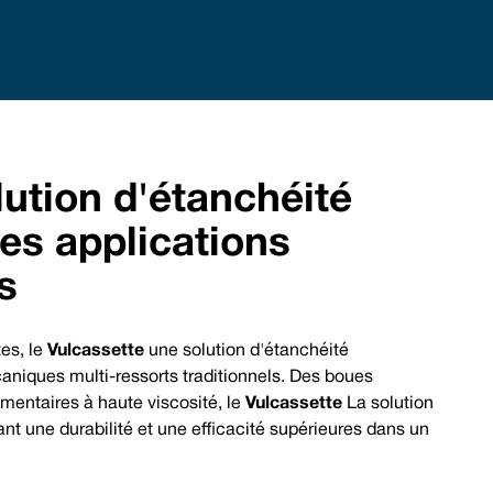
brace Excellence - Vulcan Service, Quality and Va
chanical Seals | FEP/PFA Encapsulated ‘O’-rings | Gland Packing | Expanded PTFE Gasket
d: +44 (0) 114 249 3333 | USA: +1 952 955 8800 | www.vulcanseals.com | contact@vulcans
lution d'étanchéité
es applications
lcassette
es
tes, le
Vulcassette
une solution d'étanchéité
aniques multi-ressorts traditionnels. Des boues
mentaires à haute viscosité, le
Vulcassette
La solution
ant une durabilité et une efficacité supérieures dans un