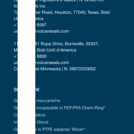
Registrato in Inghilterra e Galles | N. 02422728
Vulcan Seals Inc
7221 Gessner Road, Houston, 77040, Texas, Stati 
Uniti d'America
+1 346 856 6587
uscontact@vulcanseals.com
11401-11481 Rupp Drive, Burnsville, 55337, 
Minnesota, Stati Uniti d'America
+1 952 955 8800
uscontact@vulcanseals.com
Costituita nel Minnesota | N. 38972250002
SOLUZIONI
Guarnizioni meccaniche
Guarnizioni incapsulate in FEP/PFA Chem-Ring®
Carburo di silicio
Imballaggio Gland
Guarnizione in PTFE espanso Tefcan®