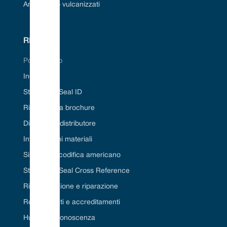
Anelli a «O» vulcanizzati
RISORSE
Portale Web
Industrie
Strumento Seal ID
Richiedi una brochure
Diventa un distributore
Informazioni materiali
Sistema di codifica americano
Strumento Seal Cross Reference
Ristrutturazione e riparazione
Regolamenti e accreditamenti
Hub della conoscenza