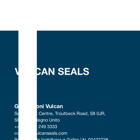
Guarnizioni Vulcan
South West Centre, Troutbeck Road, S8 0JR, 
Sheffield, Regno Unito
+44 (0) 114 249 3333
contact@vulcanseals.com