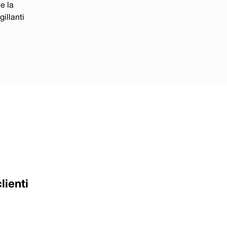
e la
gillanti
lienti