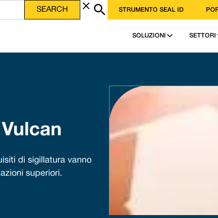
STRUMENTO SEAL ID
POR
SOLUZIONI
SETTORI
i Vulcan
siti di sigillatura vanno
tazioni superiori.