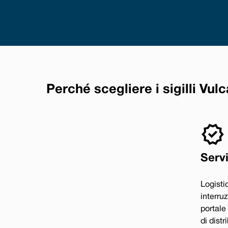
Perché scegliere i sigilli Vul
Servi
Logisti
interruz
portale
di dist