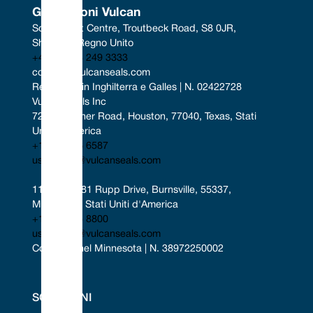
Guarnizioni Vulcan
South West Centre, Troutbeck Road, S8 0JR, 
Sheffield, Regno Unito
+44 (0) 114 249 3333
contact@vulcanseals.com
Registrato in Inghilterra e Galles | N. 02422728
Vulcan Seals Inc
7221 Gessner Road, Houston, 77040, Texas, Stati 
Uniti d'America
+1 346 856 6587
uscontact@vulcanseals.com
11401-11481 Rupp Drive, Burnsville, 55337, 
Minnesota, Stati Uniti d'America
+1 952 955 8800
uscontact@vulcanseals.com
Costituita nel Minnesota | N. 38972250002
SOLUZIONI