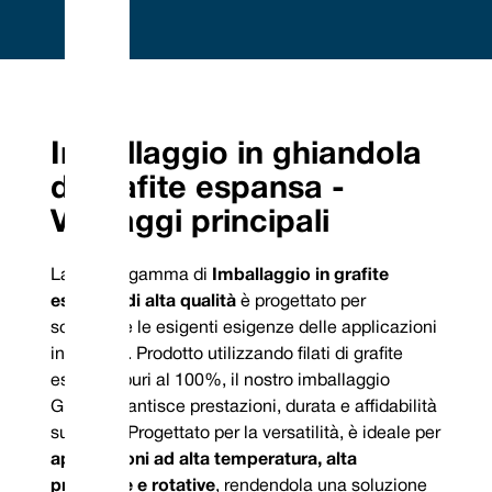
Embrace Excellence - Vulcan Service, Quality and
Value
Phone : +44 (0) 114 249 3333
Mechanical Seals | FEP/PFA Encapsulated ‘O’-rings | Gland Packing |
Email :
Expanded PTFE Gasketing
Imballaggio in ghiandola
contact@vulcanseals.com
UK/World: +44 (0) 114 249 3333 | USA: +1 952 955 8800 |
www.vulcanseals.com | contact@vulcanseals.com
di grafite espansa -
Vantaggi principali
Imballaggio in
grafite espansa
La nostra gamma di
Imballaggio in grafite
espansa di alta qualità
è progettato per
soddisfare le esigenti esigenze delle applicazioni
industriali. Prodotto utilizzando filati di grafite
espansa puri al 100%, il nostro imballaggio
Gland garantisce prestazioni, durata e affidabilità
superiori. Progettato per la versatilità, è ideale per
applicazioni ad alta temperatura, alta
pressione e rotative
, rendendola una soluzione