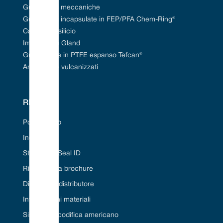
Guarnizioni meccaniche
Guarnizioni incapsulate in FEP/PFA Chem-Ring®
Carburo di silicio
Imballaggio Gland
Guarnizione in PTFE espanso Tefcan®
Anelli a «O» vulcanizzati
RISORSE
Portale Web
Industrie
Strumento Seal ID
Richiedi una brochure
Diventa un distributore
Informazioni materiali
Sistema di codifica americano