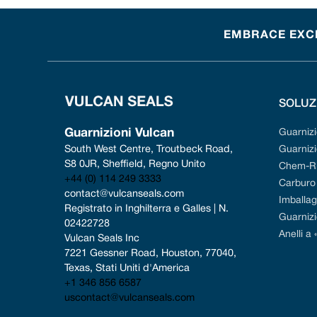
EMBRACE EXCEL
SOLUZ
Guarnizioni Vulcan
Guarniz
South West Centre, Troutbeck Road, 
Guarnizi
S8 0JR, Sheffield, Regno Unito
Chem-R
+44 (0) 114 249 3333
Carburo d
contact@vulcanseals.com
Imballag
Registrato in Inghilterra e Galles | N. 
Guarniz
02422728
Anelli a 
Vulcan Seals Inc
7221 Gessner Road, Houston, 77040, 
Texas, Stati Uniti d'America
+1 346 856 6587
uscontact@vulcanseals.com