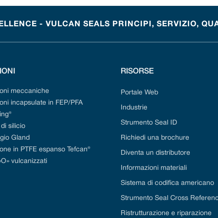
LENCE - VULCAN SEALS PRINCIPI, SERVIZIO, QU
IONI
RISORSE
ioni meccaniche
Portale Web
oni incapsulate in FEP/PFA
Industrie
ing®
Strumento Seal ID
i silicio
gio Gland
Richiedi una brochure
ione in PTFE espanso Tefcan®
Diventa un distributore
«O» vulcanizzati
Informazioni materiali
Sistema di codifica americano
Strumento Seal Cross Referen
Ristrutturazione e riparazione