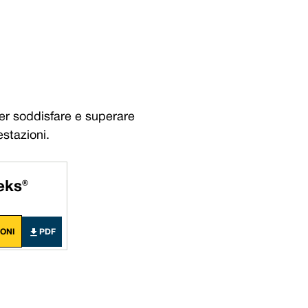
brace Excellence - Vulcan Service, Quality and Va
chanical Seals | FEP/PFA Encapsulated ‘O’-rings | Gland Packing | Expanded PTFE Gasket
d: +44 (0) 114 249 3333 | USA: +1 952 955 8800 | www.vulcanseals.com | contact@vulcans
per soddisfare e superare
estazioni.
eks®
IONI
PDF