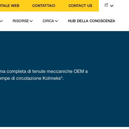
IT
TALE WEB
CONTATTACI
CONTACT US
RISORSE
CIRCA
HUB DELLA CONOSCENZA
mma completa di tenute meccaniche OEM a
pompe di circolazione Kolmeks®.