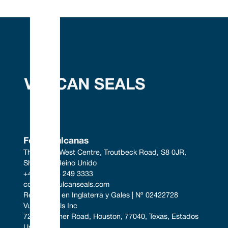
Focas vulcanas
The South West Centre, Troutbeck Road, S8 0JR, 
Sheffield, Reino Unido
+44 (0) 114 249 3333
contact@vulcanseals.com
Registrado en Inglaterra y Gales | Nº 02422728
Vulcan Seals Inc
7221 Gessner Road, Houston, 77040, Texas, Estados 
Unidos