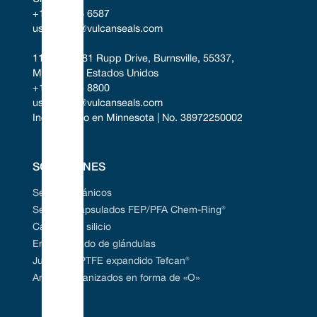
+1 346 856 6587
uscontact@vulcanseals.com
11401-11481 Rupp Drive, Burnsville, 55337, 
Minnesota, Estados Unidos
+1 952 955 8800
uscontact@vulcanseals.com
Incorporado en Minnesota | No. 38972250002
SOLUCIONES
Sellos mecánicos
Sellos encapsulados FEP/PFA Chem-Ring®
Carburo de silicio
Empaquetado de glándulas
Juntas de PTFE expandido Tefcan®
Anillos vulcanizados en forma de «O»