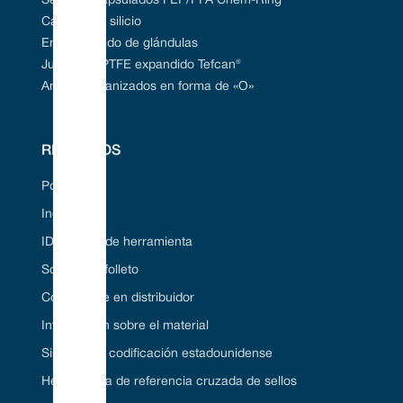
Sellos encapsulados FEP/PFA Chem-Ring®
Carburo de silicio
Empaquetado de glándulas
Juntas de PTFE expandido Tefcan®
Anillos vulcanizados en forma de «O»
RECURSOS
Portal web
Industrias
ID de sello de herramienta
Solicite un folleto
Conviértase en distribuidor
Información sobre el material
Sistema de codificación estadounidense
Herramienta de referencia cruzada de sellos