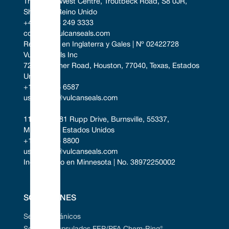
The South West Centre, Troutbeck Road, S8 0JR, 
Sheffield, Reino Unido
+44 (0) 114 249 3333
contact@vulcanseals.com
Registrado en Inglaterra y Gales | Nº 02422728
Vulcan Seals Inc
7221 Gessner Road, Houston, 77040, Texas, Estados 
Unidos
+1 346 856 6587
uscontact@vulcanseals.com
11401-11481 Rupp Drive, Burnsville, 55337, 
Minnesota, Estados Unidos
+1 952 955 8800
uscontact@vulcanseals.com
Incorporado en Minnesota | No. 38972250002
SOLUCIONES
Sellos mecánicos