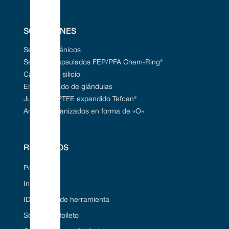
SOLUCIONES
Sellos mecánicos
Sellos encapsulados FEP/PFA Chem-Ring®
Carburo de silicio
Empaquetado de glándulas
Juntas de PTFE expandido Tefcan®
Anillos vulcanizados en forma de «O»
RECURSOS
Portal web
Industrias
ID de sello de herramienta
Solicite un folleto