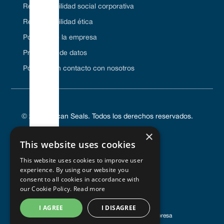
Responsabilidad social corporativa
Responsabilidad ética
Políticas de la empresa
Protección de datos
Póngase en contacto con nosotros
© 2024 Vulcan Seals. Todos los derechos reservados.
×
This website uses cookies
This website uses cookies to improve user
POLÍTICA DE PRIVACIDAD
experience. By using our website you
TÉRMINOS DE SERVICIO
consent to all cookies in accordance with
POLÍTICA DE COOKIES
our Cookie Policy.
Read more
I AGREE
I DISAGREE
Registrado en Inglaterra y Gales
| Número de empresa