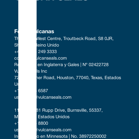
Focas vulcanas
The South West Centre, Troutbeck Road, S8 0JR, 
Sheffield, Reino Unido
+44 (0) 114 249 3333
contact@vulcanseals.com
Registrado en Inglaterra y Gales | Nº 02422728
Vulcan Seals Inc
7221 Gessner Road, Houston, 77040, Texas, Estados 
Unidos
+1 346 856 6587
uscontact@vulcanseals.com
11401-11481 Rupp Drive, Burnsville, 55337, 
Minnesota, Estados Unidos
+1 952 955 8800
uscontact@vulcanseals.com
Incorporado en Minnesota | No. 38972250002