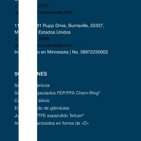
+1 346 856 6587
uscontact@vulcanseals.com
11401-11481 Rupp Drive, Burnsville, 55337, 
Minnesota, Estados Unidos
+1 952 955 8800
uscontact@vulcanseals.com
Incorporado en Minnesota | No. 38972250002
SOLUCIONES
Sellos mecánicos
Sellos encapsulados FEP/PFA Chem-Ring®
Carburo de silicio
Empaquetado de glándulas
Juntas de PTFE expandido Tefcan®
Anillos vulcanizados en forma de «O»