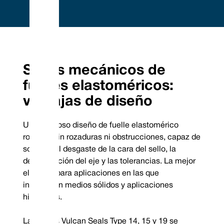
Embrace Excellence - Vulcan Service, Quality and
Value
Phone : +44 (0) 114 249 3333
Mechanical Seals | FEP/PFA Encapsulated ‘O’-rings | Gland Packing |
Email :
Expanded PTFE Gasketing
Sellos mecánicos de
contact@vulcanseals.com
UK/World: +44 (0) 114 249 3333 | USA: +1 952 955 8800 |
www.vulcanseals.com | contact@vulcanseals.com
fuelles elastoméricos:
Sellos mecánicos de
ventajas de diseño
fuelles
elastoméricos
Un ingenioso diseño de fuelle elastomérico
robusto, sin rozaduras ni obstrucciones, capaz de
soportar el desgaste de la cara del sello, la
desalineación del eje y las tolerancias. La mejor
elección para aplicaciones en las que
intervienen medios sólidos y aplicaciones
higiénicas.
Las series Vulcan Seals Type 14, 15 y 19 se