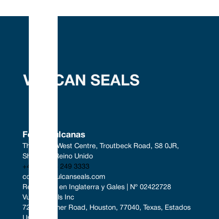
Focas vulcanas
The South West Centre, Troutbeck Road, S8 0JR, 
Sheffield, Reino Unido
+44 (0) 114 249 3333
contact@vulcanseals.com
Registrado en Inglaterra y Gales | Nº 02422728
Vulcan Seals Inc
7221 Gessner Road, Houston, 77040, Texas, Estados 
Unidos