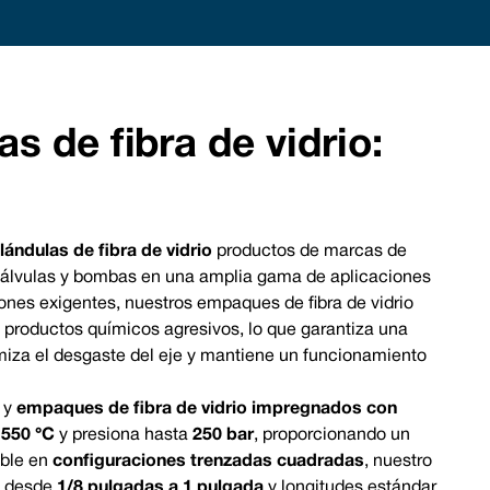
brace Excellence - Vulcan Service, Quality and Va
chanical Seals | FEP/PFA Encapsulated ‘O’-rings | Gland Packing | Expanded PTFE Gasket
d: +44 (0) 114 249 3333 | USA: +1 952 955 8800 | www.vulcanseals.com | contact@vulcans
s de fibra de vidrio:
ándulas de fibra de vidrio
productos de marcas de
e válvulas y bombas en una amplia gama de aplicaciones
ones exigentes, nuestros empaques de fibra de vidrio
y productos químicos agresivos, lo que garantiza una
miza el desgaste del eje y mantiene un funcionamiento
y
empaques de fibra de vidrio impregnados con
a
550 °C
y presiona hasta
250 bar
, proporcionando un
ible en
configuraciones trenzadas cuadradas
, nuestro
n desde
1/8 pulgadas a 1 pulgada
y longitudes estándar