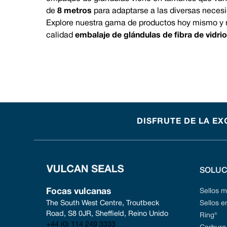
de
8 metros
para adaptarse a las diversas neces
Explore nuestra gama de productos hoy mismo y m
calidad
embalaje de glándulas de fibra de vidri
DISFRUTE DE LA EX
SOLUC
Focas vulcanas
Sellos 
The South West Centre, Troutbeck 
Sellos 
Road, S8 0JR, Sheffield, Reino Unido
Ring®
+44 (0) 114 249 3333