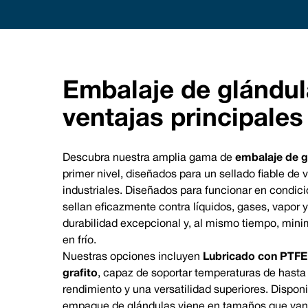
Em
Me
UK/Worl
Embalaje de glándula
ventajas principales
Embalaje de glándulas de fibra de vidrio
Descubra nuestra amplia gama de
embalaje de gl
primer nivel, diseñados para un sellado fiable d
industriales. Diseñados para funcionar en condici
sellan eficazmente contra líquidos, gases, vapor 
durabilidad excepcional y, al mismo tiempo, mini
en frío.
Nuestras opciones incluyen
Lubricado con PTFE
grafito
, capaz de soportar temperaturas de hast
rendimiento y una versatilidad superiores. Dispon
empaque de glándulas viene en tamaños que va