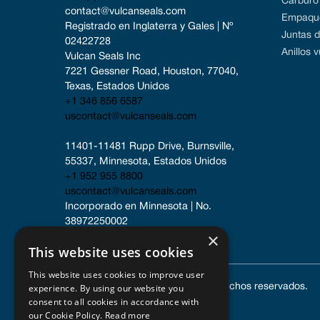
Carburo 
contact@vulcanseals.com
Empaque
Registrado en Inglaterra y Gales | Nº 
Juntas 
02422728
Anillos 
Vulcan Seals Inc
7221 Gessner Road, Houston, 77040, 
Texas, Estados Unidos
+1 346 856 6587
uscontact@vulcanseals.com
11401-11481 Rupp Drive, Burnsville, 
55337, Minnesota, Estados Unidos
+1 952 955 8800
uscontact@vulcanseals.com
Incorporado en Minnesota | No. 
38972250002
×
This website uses cookies
This website uses cookies to improve user
experience. By using our website you
© 2024 Vulcan Seals. Todos los derechos reservados.
consent to all cookies in accordance with
our Cookie Policy.
Read more