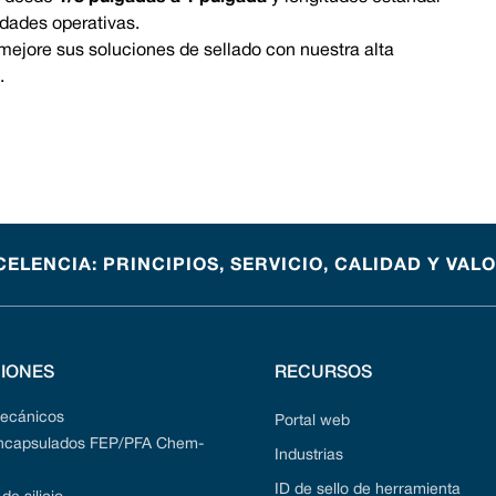
idades operativas.
ejore sus soluciones de sellado con nuestra alta
o
.
CELENCIA: PRINCIPIOS, SERVICIO, CALIDAD Y VAL
IONES
RECURSOS
mecánicos
Portal web
encapsulados FEP/PFA Chem-
Industrias
ID de sello de herramienta