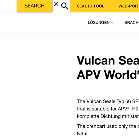
SEAL ID TOOL
WEB-POR
atei im PDF-Format herunter
PDF HERUNTERLADEN
LÖSUNGEN
BRACH
e — Service, Qualität und Wert von Vulcan
FA-gekapselte O-Ringe | Stopfbuchsendichtung | Expandierte PTFE-Dichtung
Telefon
49 3333 | USA: +1 952 955 8800 | www.vulcanseals.com | contact@vulcanseals.com
E-Mail
Vulcan Sea
APV World
The Vulcan Seals Typ 66 S
that is suitable for APV® -Rü
Warum sollten Sie sich für Vulcan Seals Typ 6
abhängige, konische
komplette Dichtung mit stat
entscheiden?
us Carbon geliefert,
The Vulcan Seals Typ 66 SPX® APV World® is a direct 
The drehpart used only the
original equipment and made with the production sta
Nitril.
stecktes Design; alle