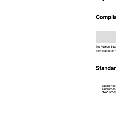
Complia
The Vulcan Seal
compliance or r
Standar
Guaranteed
Guaranteed
*Non-stoc