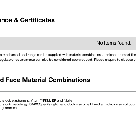
nce & Certificates
No items found.
s mechanical seal range can be supplied with material combinations designed to meet the 
egulatory requirements can also be considered upon request. Please enquire to discuss yo
d Face Material Combinations
TM
 stock elastomers: Viton
/FKM, EP and Nitrile
 stock metallurgy: 304SSSpecify right hand clockwise or left hand anti-clockwise coil upon
k guarantee