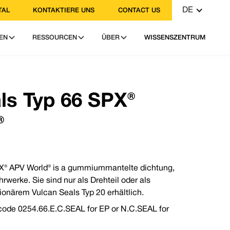
DE
TAL
KONTAKTIERE UNS
CONTACT US
EN
RESSOURCEN
ÜBER
WISSENSZENTRUM
: +44 (0) 114 249 3333
: contact@vulcanseals.com
ls Typ 66 SPX®
®
PX® APV World® is a gummiummantelte dichtung,
hrwerke. Sie sind nur als Drehteil oder als
6 SPX® APV World®
ionärem Vulcan Seals Typ 20 erhältlich.
spare design, that is made to
 code 0254.66.E.C.SEAL for EP or N.C.SEAL for
ndards of Vulcan Seals.