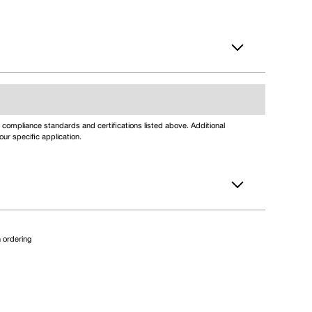
compliance standards and certifications listed above. Additional
ur specific application.
 ordering