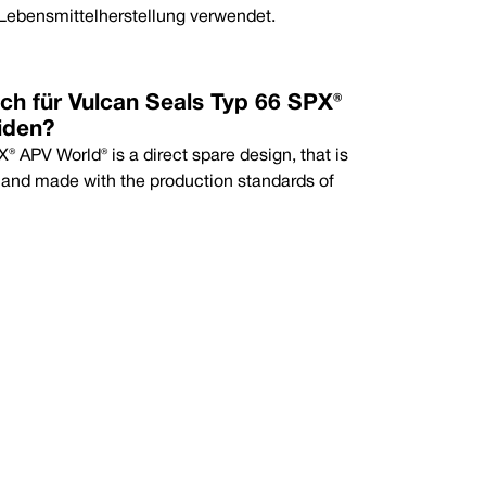
tomeren
 Lebensmittelherstellung verwendet.
twert
Maximal
 °C
+120 °C
ich für Vulcan Seals Typ 66 SPX®
iden?
 APV World® is a direct spare design, that is
 and made with the production standards of