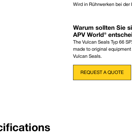
Temperaturfähigkeiten von Elas
Wird in Rührwerken bei der
Vollständiger Siegelcode
Mindes
P
Nitril
-30
Druck:
Bis zu 14 bar (203 psi)
rechts oder links gegen den Uhrzeigersinn
Warum sollten Sie s
APV World® entsche
The Vulcan Seals Typ 66 SPX®
made to original equipment
Vulcan Seals.
REQUEST A QUOTE
ifications