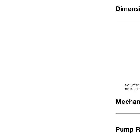
Dimensi
Text unter
This is som
Mechani
Dimensionale Daten
DØ (Metrisch)
Größencode
D1
10
0100
21,00
12
0120
23,00
Pump R
14
0140
25,00
16
0160
27,00