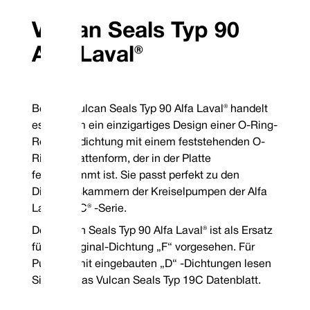
einem stationären Sitz vom Typ 12 aus Carbon
Originalausrüstung
geliefert, der für Gehäuseabmessungen außerhalb
Fertigungsstandard
der DIN-Norm geeignet ist.
Vulcan Seals Typ 90
hergestellt wird.
Wenn eine Hartmetallfläche spezifiziert ist, handelt
Alfa Laval®
es sich bei dem Kopf um ein eingestecktes Design;
alle stationären Bauteile sind monolithisch.
Standard-Kombinationen von
Tempera
Oberflächenmaterialien
Elasto
Vollständiger
Bei den Vulcan Seals Typ 90 Alfa Laval® handelt
Drehbares Gesicht
Stationäres Gesicht
Siegelcode
Nitril
es sich um ein einzigartiges Design einer O-Ring-
Druck:
Bi
304 Edelstahl
VCP1 Kohlenstoff
P
TM
Garantiert auf Lager befindliche Elastomere: Viton
/FKM,
Rotationsdichtung mit einem feststehenden O-
EP und Nitril
Ring in Plattenform, der in der Platte
Garantierte Lagermetallurgie: 304SSBitte geben Sie bei der
Bestellung eine Spule für rechts oder links gegen den
festgeklemmt ist. Sie passt perfekt zu den
Uhrzeigersinn an
*Garantie ohne Lagerbestand
Dichtungskammern der Kreiselpumpen der Alfa
Mechanical Seal Replacement Range
Laval® ALC® -Serie.
Der Vulcan Seals Typ 90 Alfa Laval® ist als Ersatz
für die Original-Dichtung „F“ vorgesehen. Für
Pumpen mit eingebauten „D“ -Dichtungen lesen
Sie bitte das Vulcan Seals Typ 19C Datenblatt.