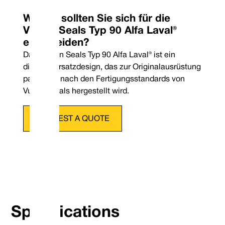
Warum sollten Sie sich für die
Vulcan Seals Typ 90 Alfa Laval®
entscheiden?
Das Vulcan Seals Typ 90 Alfa Laval® ist ein
direktes Ersatzdesign, das zur Originalausrüstung
passt und nach den Fertigungsstandards von
Vulcan Seals hergestellt wird.
REQUEST A QUOTE
Telefon: +4
E-Mail: co
Specifications