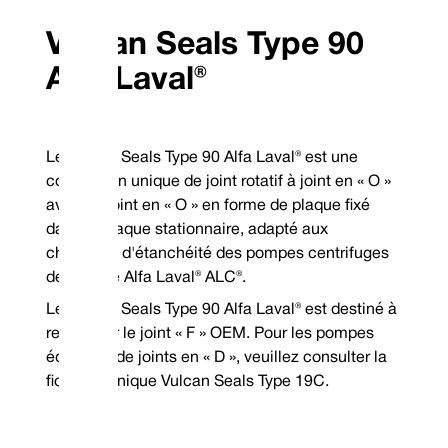
mounted, shaft directional dependent, conical
90 Alfa Laval®?
spring mechanical seal. jj
Le Vulcan Seals Type 
Vulcan Seals Type 90
Supplied as standard with a solid Stainless Steel
modèle de remplacem
head and a Carbon Type 12 stationary seat to
l'équipement d'origin
Alfa Laval®
suit non-DIN housing dimensions.
normes de fabricatio
The head is an inserted design if a Carbide face
is specified; all stationaries are monolithic.
Combinaisons de matériaux de surface standard
Capacités
élastomèr
Le Vulcan Seals Type 90 Alfa Laval® est une
Code de scellage
Face rotative
Visage stationnaire
complet
conception unique de joint rotatif à joint en « O »
Acier inoxydable 304
Carbone VCP1
P
Nitrile
avec un joint en « O » en forme de plaque fixé
TM
Élastomères en stock garantis : Viton
/FKM, EP et nitrile
Pression :
J
Métallurgie de stock garantie : 304SSSpécifiez la bobine
dans la plaque stationnaire, adapté aux
droite dans le sens des aiguilles d'une montre ou la
chambres d'étanchéité des pompes centrifuges
bobine gauche dans le sens antihoraire lors de la
commande
de la série Alfa Laval® ALC®.
*Garantie hors stock
Mechanical Seal Replacement Range
Le Vulcan Seals Type 90 Alfa Laval® est destiné à
remplacer le joint « F » OEM. Pour les pompes
équipées de joints en « D », veuillez consulter la
fiche technique Vulcan Seals Type 19C.