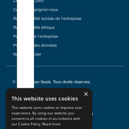
Certifié Net Zero
Carrière/Rejoignez-nous
Responsabilité sociale de l'entreprise
Responsabilité éthique
Politiques de l'entreprise
Protection des données
Nous contacter
© 2024 Vulcan Seals. Tous droits réservés.
×
This website uses cookies
This website uses cookies to improve user
POLITIQUE DE CONFIDENTIALITÉ
experience. By using our website you
CONDITIONS GÉNÉRALES D'UTILISATION
consent to all cookies in accordance with
POLITIQUE EN MATIÈRE DE COOKIES
our Cookie Policy.
Read more