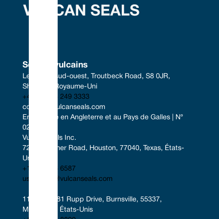
Sceaux vulcains
Le centre sud-ouest, Troutbeck Road, S8 0JR, 
Sheffield, Royaume-Uni
+44 (0) 114 249 3333
contact@vulcanseals.com
Enregistrée en Angleterre et au Pays de Galles | N° 
02422728
Vulcan Seals Inc.
7221 Gessner Road, Houston, 77040, Texas, États-
Unis
+1 346 856 6587
uscontact@vulcanseals.com
11401-11481 Rupp Drive, Burnsville, 55337, 
Minnesota, États-Unis