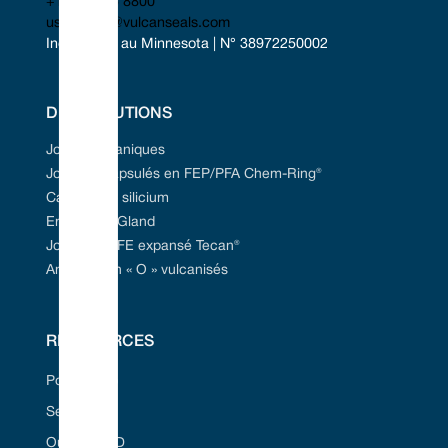
+1 952 955 8800
uscontact@vulcanseals.com
Incorporée au Minnesota | N° 38972250002
DES SOLUTIONS
Joints mécaniques
Joints encapsulés en FEP/PFA Chem-Ring®
Carbure de silicium
Emballage Gland
Joint en PTFE expansé Tecan®
Anneaux en « O » vulcanisés
RESSOURCES
Portail Web
Secteurs
Outil Seal ID