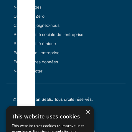
Nos avantages
Certifié Net Zero
Carrière/Rejoignez-nous
Responsabilité sociale de l'entreprise
Responsabilité éthique
Politiques de l'entreprise
Protection des données
Nous contacter
© 2024 Vulcan Seals. Tous droits réservés.
×
This website uses cookies
This website uses cookies to improve user
POLITIQUE DE CONFIDENTIALITÉ
experience. By using our website you