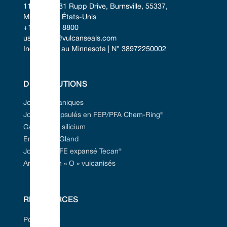
11401-11481 Rupp Drive, Burnsville, 55337, 
Minnesota, États-Unis
+1 952 955 8800
uscontact@vulcanseals.com
Incorporée au Minnesota | N° 38972250002
DES SOLUTIONS
Joints mécaniques
Joints encapsulés en FEP/PFA Chem-Ring®
Carbure de silicium
Emballage Gland
Joint en PTFE expansé Tecan®
Anneaux en « O » vulcanisés
RESSOURCES
Portail Web