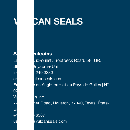
Sceaux vulcains
Le centre sud-ouest, Troutbeck Road, S8 0JR, 
Sheffield, Royaume-Uni
+44 (0) 114 249 3333
contact@vulcanseals.com
Enregistrée en Angleterre et au Pays de Galles | N° 
02422728
Vulcan Seals Inc.
7221 Gessner Road, Houston, 77040, Texas, États-
Unis
+1 346 856 6587
uscontact@vulcanseals.com