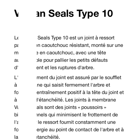
Vulcan Seals Type 10
Le Vulcan Seals Type 10 est un joint à ressort
Combinaisons de matériaux de surface standard
parallèle en caoutchouc résistant, monté sur une
Face rotative
Visage stationnaire
Code de scella
membrane en caoutchouc, avec une tête
Acier inoxydable 304
Carbone VCP1
P
TM
Élastomères en stock garantis : Viton
/FKM, EP et nitrile
autoréglable pour pallier les petits défauts
Métallurgie de stock garantie : 304SSSpécifiez la bobine droite dans 
aiguilles d'une montre ou la bobine gauche dans le sens antihoraire
d'alignement et les ruptures d'arbre.
commande
*Garantie hors stock
L'entraînement du joint est assuré par le soufflet
Mechanical Seal Replacement Range
Le Vulcan Seals Type 10 est un joint mécanique de remplacement dimensio
à membrane qui saisit fermement l'arbre et
fournit un entraînement positif à la tête du joint et
AES® | Type N-P01*
à la face d'étanchéité. Les joints à membrane
*Face rotative | **Face stationnaire
Vulcan Seals sont des joints « poussoirs »
bidirectionnels qui minimisent le frottement de
l'arbre car le ressort fournit constamment une
force d'énergie au point de contact de l'arbre et à
la face d'étanchéité.