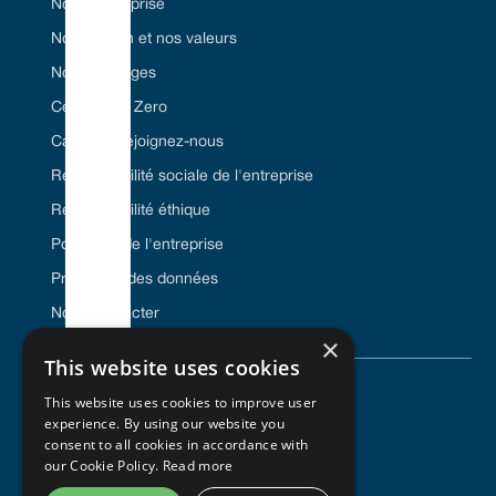
Notre entreprise
Notre vision et nos valeurs
Nos avantages
Certifié Net Zero
Carrière/Rejoignez-nous
Responsabilité sociale de l'entreprise
Responsabilité éthique
Politiques de l'entreprise
Protection des données
Nous contacter
×
This website uses cookies
This website uses cookies to improve user
© 2024 Vulcan Seals. Tous droits réservés.
experience. By using our website you
consent to all cookies in accordance with
our Cookie Policy.
Read more