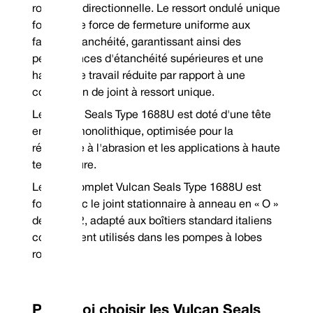
*Garantie hors stock
rotation bidirectionnelle. Le ressort ondulé unique
Mechanical Seal Replacement Range
fournit une force de fermeture uniforme aux
Vulcan Seals Type 1688U is a dimensional replacement mechanical seal for 
faces d'étanchéité, garantissant ainsi des
Roten® | Roten® 7K*
performances d'étanchéité supérieures et une
hauteur de travail réduite par rapport à une
*Rotary Face | **Stationary Face
conception de joint à ressort unique.
Le Vulcan Seals Type 1688U est doté d'une tête
en acier monolithique, optimisée pour la
résistance à l'abrasion et les applications à haute
température.
Le joint complet Vulcan Seals Type 1688U est
fourni avec le joint stationnaire à anneau en « O »
de type 12, adapté aux boîtiers standard italiens
couramment utilisés dans les pompes à lobes
Tél : +44 (0) 114 249 3333
rotatifs.
Courrier électronique : cont
Pourquoi choisir les Vulcan Seals