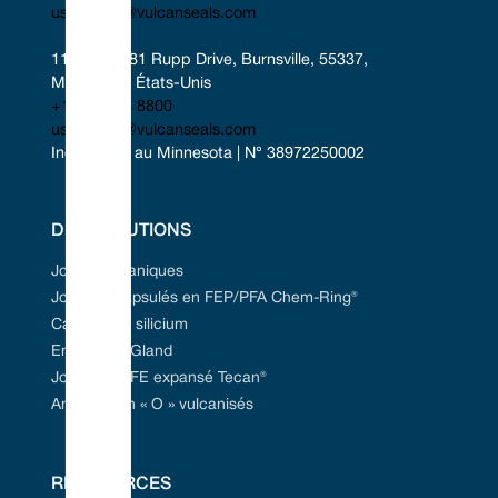
uscontact@vulcanseals.com
11401-11481 Rupp Drive, Burnsville, 55337, 
Minnesota, États-Unis
+1 952 955 8800
uscontact@vulcanseals.com
Incorporée au Minnesota | N° 38972250002
DES SOLUTIONS
Joints mécaniques
Joints encapsulés en FEP/PFA Chem-Ring®
Carbure de silicium
Emballage Gland
Joint en PTFE expansé Tecan®
Anneaux en « O » vulcanisés
RESSOURCES