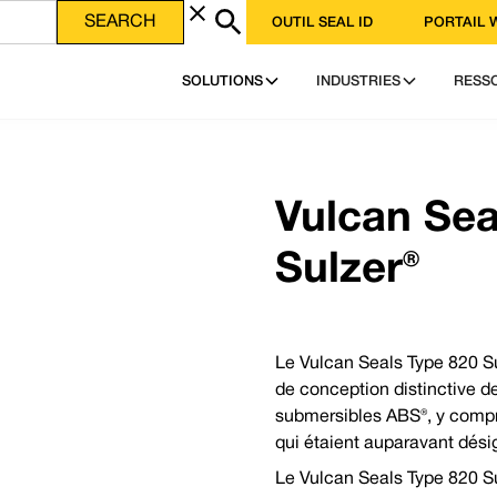
OUTIL SEAL ID
PORTAIL 
 fiche technique au format PDF
TÉLÉCHARGER LE PDF
SOLUTIONS
INDUSTRIES
RESS
llence - Service, qualité et valeur Vulcan
 O » encapsulés en FEP/PFA | Garniture presse-étoupe | Joint en PTFE expansé
Tél : +44 (0) 114 249 
33 | États-Unis : +1 952 955 8800 | www.vulcanseals.com | contact@vulcanseals.com
Courrier électronique
Vulcan Sea
Sulzer®
Le Vulcan Seals Type 820 Su
de conception distinctive d
Pourquoi choisir les Vulcan Seals Type 820 Sul
ical spring mechanical
submersibles ABS®, y compris
Les joints Vulcan Seals Type 820 Sulzer® reprennent l
ary seat to suit non-
qui étaient auparavant dés
des joints d'origine tout en bénéficiant des normes de
Vulcan.
Le Vulcan Seals Type 820 Sul
hic.