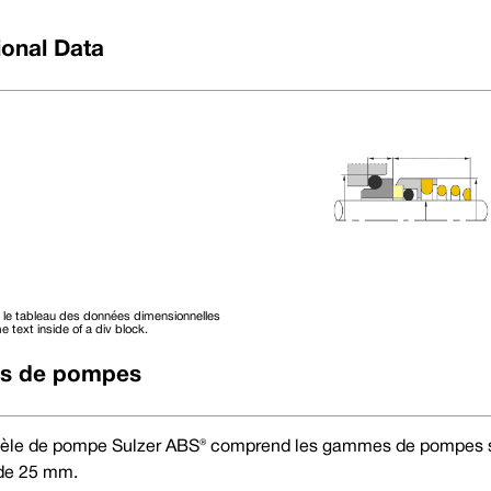
onal Data
Tél : +44 (0) 114 249 
Courrier électronique
 le tableau des données dimensionnelles
e text inside of a div block.
 de pompes
D4
DANS L1
DINL L2
Largeur de 
16,42
6,60
10,00
4
le de pompe Sulzer ABS® comprend les gammes de pompes suiva
18,42
6,60
10,00
4
20,42
6,60
10,00
4
 de 25 mm.
22,42
6,60
10,00
4