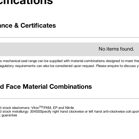
ifications
nce & Certificates
No items found.
s mechanical seal range can be supplied with material combinations designed to meet the 
egulatory requirements can also be considered upon request. Please enquire to discuss yo
d Face Material Combinations
TM
 stock elastomers: Viton
/FKM, EP and Nitrile
 stock metallurgy: 304SSSpecify right hand clockwise or left hand anti-clockwise coil upon
k guarantee