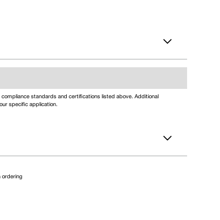
compliance standards and certifications listed above. Additional
ur specific application.
 ordering