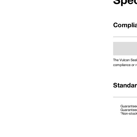
Spec
Complia
The Vulcan Seal
compliance or r
Standar
Guaranteed
Guaranteed
*Non-stoc