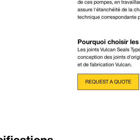
de ces pompes, en travaill
Capacités de température des 
assure l'étanchéité de la ch
Code de scellage complet
Mini
technique correspondante po
P
Nitrile
-30
Pression :
Jusqu'à 14 bars (203 psi)
guilles d'une montre ou la bobine gauche
Pourquoi choisir les
Les joints Vulcan Seals Type
conception des joints d'ori
et de fabrication Vulcan.
REQUEST A QUOTE