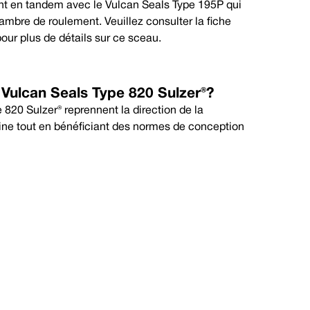
ant en tandem avec le Vulcan Seals Type 195P qui
élastomères
ambre de roulement. Veuillez consulter la fiche
mum
Maximum
ur plus de détails sur ce sceau.
 °C
+120 °C
 Vulcan Seals Type 820 Sulzer®?
 820 Sulzer® reprennent la direction de la
gine tout en bénéficiant des normes de conception