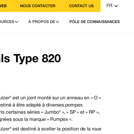
FR
WEB
NOUS CONTACTER
CONTACT US
OURCES
À PROPOS DE
PÔLE DE CONNAISSANCES
3333
 : contact@vulcanseals.com
ls Type 820
lzer® est un joint monté sur un anneau en « O »
estiné à être adapté à diverses pompes
zer®?
 certaines séries « Jumbo® », « SP » et « RP »,
a direction de la conception
ignées sous la marque « Pumpex ».
 conception et de fabrication
zer® est destiné à sceller la position de la roue