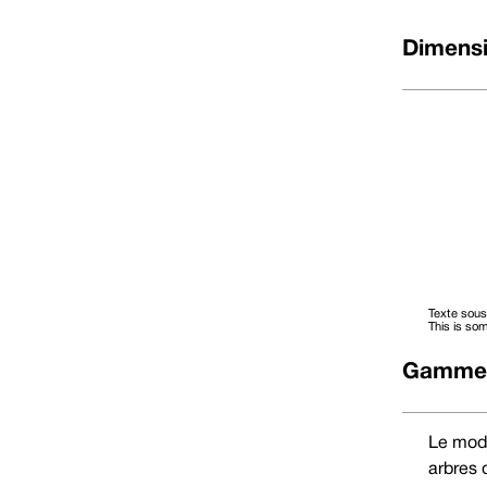
Dimensi
Texte sous
This is som
Gammes
Données dimensionnelles
DØ (métrique)
Code de taille
D1
10
0100
21h00
Le modè
12
0120
23,00
14
0140
25,00
arbres
16
0160
27,00