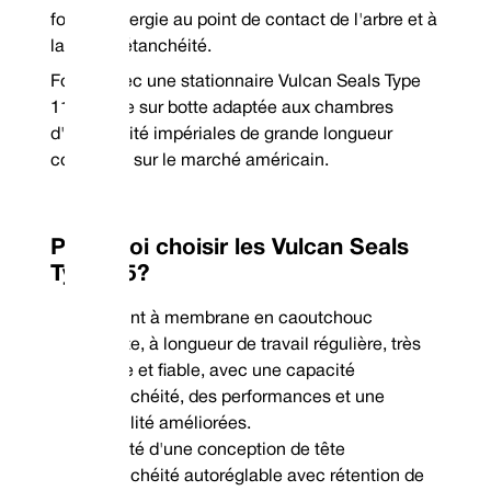
Vulcan Seals Type A5 est un joint mécanique de remplacement dimension
de joints suivantes:
force d'énergie au point de contact de l'arbre et à
AES® | Type N-P05U*
John Crane® | Typ
la face d'étanchéité.
Flexaseal® | Type 1*
Lidering® | Type
Fourni avec une stationnaire Vulcan Seals Type
Pac-Seal® | Type 51*
U.S. Seal® | Type
11 montée sur botte adaptée aux chambres
*Face rotative | **Face stationnaire
d'étanchéité impériales de grande longueur
courantes sur le marché américain.
Pourquoi choisir les Vulcan Seals
Type A5?
Joint à membrane en caoutchouc
robuste, à longueur de travail régulière, très
souple et fiable, avec une capacité
Tél : +44 (0) 114 249 3333
d'étanchéité, des performances et une
Courrier électronique : cont
durabilité améliorées.
Doté d'une conception de tête
d'étanchéité autoréglable avec rétention de