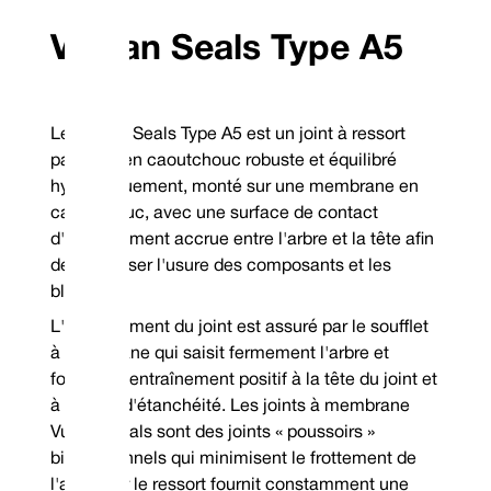
performances et une 
suit non-DIN housing dimensions.
Doté d'une concepti
autoréglable avec rét
Vulcan Seals Type A5
The head is an inserted design if a Carbide face
équilibrage hydrauli
is specified; all stationaries are monolithic.
maximiser les perfo
primaire et secondai
Le Vulcan Seals Typ
étroit, ce qui perme
Le Vulcan Seals Type A5 est un joint à ressort
grande gamme de ch
pompe.
parallèle en caoutchouc robuste et équilibré
Le support fixe mont
contact d'étanchéit
hydrauliquement, monté sur une membrane en
avec la surface du bo
caoutchouc, avec une surface de contact
Type de joint mécani
adapté aux applicat
d'entraînement accrue entre l'arbre et la tête afin
capable d'une longu
de minimiser l'usure des composants et les
blocages.
Combinaisons de matériaux de surface standard
Capacités
élastomèr
Code de scellage
L'entraînement du joint est assuré par le soufflet
Face rotative
Visage stationnaire
complet
à membrane qui saisit fermement l'arbre et
Acier inoxydable 304
Carbone VCP1
P
Nitrile
TM
Élastomères en stock garantis : Viton
fournit un entraînement positif à la tête du joint et
/FKM, EP et nitrile
Pression :
J
Métallurgie de stock garantie : 304SSSpécifiez la bobine
à la face d'étanchéité. Les joints à membrane
droite dans le sens des aiguilles d'une montre ou la
bobine gauche dans le sens antihoraire lors de la
Vulcan Seals sont des joints « poussoirs »
commande
*Garantie hors stock
bidirectionnels qui minimisent le frottement de
Mechanical Seal Replacement Range
l'arbre car le ressort fournit constamment une