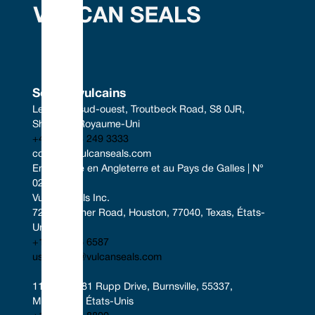
Sceaux vulcains
Le centre sud-ouest, Troutbeck Road, S8 0JR, 
Sheffield, Royaume-Uni
+44 (0) 114 249 3333
contact@vulcanseals.com
Enregistrée en Angleterre et au Pays de Galles | N° 
02422728
Vulcan Seals Inc.
7221 Gessner Road, Houston, 77040, Texas, États-
Unis
+1 346 856 6587
uscontact@vulcanseals.com
11401-11481 Rupp Drive, Burnsville, 55337, 
Minnesota, États-Unis