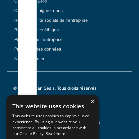
Certifié Net Zero
Carrière/Rejoignez-nous
Responsabilité sociale de l'entreprise
Responsabilité éthique
Politiques de l'entreprise
Protection des données
Nous contacter
© 2024 Vulcan Seals. Tous droits réservés.
×
This website uses cookies
This website uses cookies to improve user
POLITIQUE DE CONFIDENTIALITÉ
experience. By using our website you
CONDITIONS GÉNÉRALES D'UTILISATION
consent to all cookies in accordance with
POLITIQUE EN MATIÈRE DE COOKIES
our Cookie Policy.
Read more