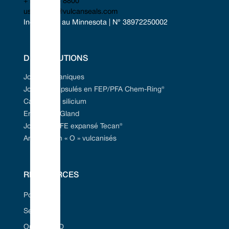
+1 952 955 8800
uscontact@vulcanseals.com
Incorporée au Minnesota | N° 38972250002
DES SOLUTIONS
Joints mécaniques
Joints encapsulés en FEP/PFA Chem-Ring®
Carbure de silicium
Emballage Gland
Joint en PTFE expansé Tecan®
Anneaux en « O » vulcanisés
RESSOURCES
Portail Web
Secteurs
Outil Seal ID