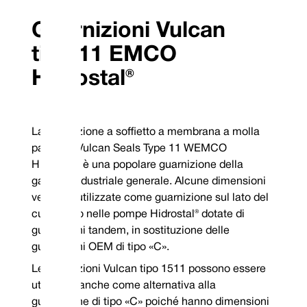
Fornito di serie con una solida testa in acciaio
interna del bagno d'
inossidabile e un sedile fisso in carbonio tipo 12
laterali del prodotto
per adattarsi alle dimensioni della custodia non
Guarnizioni Vulcan
DIN.
gomma o rivestite 
essere sostituite dal
tipo 11 EMCO
La testa è un design inserito se viene specificata
una faccia in metallo duro; tutti gli elementi fissi
Vulcan Seals Type 
sono monolitici.
Hidrostal®
Combinazioni standard di materiali per facciate
Capacità
elastome
Codice completo
Faccia rotativa
Faccia fissa
del sigillo
La guarnizione a soffietto a membrana a molla
Acciaio inossidabile 304
Carbonio VCP1
P
Nitrile
TM
Elastomeri a magazzino garantiti: Viton
/FKM, EP e nitrile
Pressione
parallela Vulcan Seals Type 11 WEMCO
Metallurgia di scorta garantita: 304SSSpecificare la bobina
destra in senso orario o sinistra in senso antiorario al
Hidrostal® è una popolare guarnizione della
momento dell'ordine
gamma industriale generale. Alcune dimensioni
*Garanzia non in magazzino
Mechanical Seal Replacement Range
vengono utilizzate come guarnizione sul lato del
cuscinetto nelle pompe Hidrostal® dotate di
guarnizioni tandem, in sostituzione delle
guarnizioni OEM di tipo «C».
Le guarnizioni Vulcan tipo 1511 possono essere
utilizzate anche come alternativa alla
guarnizione di tipo «C» poiché hanno dimensioni