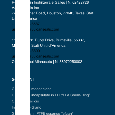
1,375
0349
2,000
50,80
1,435
36,45
0,437
11,10
0,161
4,10
Registrato in Inghilterra e Galles | N. 02422728
o utilizzate come guarnizione sul lato del
WEMCO Hidrostal® sono montate 
1,500
0381
2,125
53,98
1,559
39,60
0,437
11,10
0,161
4,10
pompe Hidrostal® dotate di guarnizioni
Vulcan Seals Inc
posizione interna del bagno d'olio
1,625
0412
2,375
60,33
1,684
42,78
0,500
12,70
0,165
4,20
uzione delle guarnizioni OEM di tipo «C».
7221 Gessner Road, Houston, 77040, Texas, Stati 
1,750
0444
2,500
63,50
1,809
45,95
0,500
12,70
0,165
4,20
guarnizioni laterali del prodotto s
lcan tipo 1511 possono essere utilizzate
1,875
0476
2,625
66,68
1,934
49,13
0,500
12,70
0,165
4,20
Uniti d'America
ativa alla guarnizione di tipo «C» poiché
soffietto in gomma o rivestite in
2,000
0508
2,750
69,85
2,059
52,30
0,500
12,70
0,165
4,20
di montaggio equivalenti. Tutte le taglie sono
+1 346 856 6587
possono essere sostituite dalle no
2,125
0539
3,000
76,20
2,184
55,48
0,562
14,28
0,177
4,50
ositivo fisso montato sul bagagliaio.
uscontact@vulcanseals.com
guarnizioni Vulcan Seals Type 
2,250
0571
3,125
79,38
2,309
58,65
0,562
14,28
0,177
4,50
eda tecnica delle guarnizioni Vulcan Vulcan
Hidrostal®.
era gamma di misure disponibili e informazioni
2,375
0603
3,250
82,55
2,438
61,93
0,562
14,28
0,177
4,50
rofondite
11401-11481 Rupp Drive, Burnsville, 55337, 
2,500
0635
3,375
85,73
2,559
65,00
0,562
14,28
0,177
4,50
2,625
0666
3,375
85,73
2,684
68,18
0,625
15,88
0,173
4,40
Pump Ranges
Minnesota, Stati Uniti d'America
2,750*
0698
3,500
88,90
2,809
71,35
0,625
15,88
0,173
4,40
Il modello di pompa Hidrostal® WEM
+1 952 955 8800
2,875
0730
3,750
95,25
2,934
74,53
0,625
15,88
0,173
4,40
seguente gamma di pompe: modelli H
uscontact@vulcanseals.com
le relative guarnizioni di tipo «C» e
3,000
0762
3,875
98,43
3,059
77,70
0,625
15,88
0,173
4,40
possibile montare altri tipi di gu
Costituita nel Minnesota | N. 38972250002
3,125
0794
4000
101,60
3,225
81,92
0,783
19,88
0,177
4,50
vedere anche Vulcan Seals Type 41,
3,250
0825
4,125
104,78
3,350
85,09
0,783
19,88
0,177
4,50
Type 68 e Vulcan Seals Type 1
3,375
0857
4,250
107,95
3,475
88,27
0,783
19,88
0,177
4,50
information.
3,500
0889
4,375
111,13
3,600
91,44
0,783
19,88
0,177
4,50
ce Material Combinations
3,625
0921
4,500
114,30
3,725
94,62
0,783
19,88
0,177
4,50
SOLUZIONI
 Data
3,750
0953
4,625
117,48
3,850
97,79
0,783
19,88
0,177
4,50
ella dei dati dimensionali
3,875
0984
4,750
120,65
3,975
100,97
0,783
19,88
0,177
4,50
Guarnizioni meccaniche
4000
1016
4,875
123,83
4100
104,14
0,783
19,88
0,177
4,50
Guarnizioni incapsulate in FEP/PFA Chem-Ring®
Ø
DØ
Codice
Tipo 11
Tipo 20
(imperiale)
(metrico)
taglia
Carburo di silicio
D1
L1
D1
L1
Imballaggio Gland
nel
mm
nel
mm
nel
mm
nel
mm
0,375
0095
0,875
22,23
0,312
7,93
0,969
24,6
0,344
8,74
Guarnizione in PTFE espanso Tefcan®