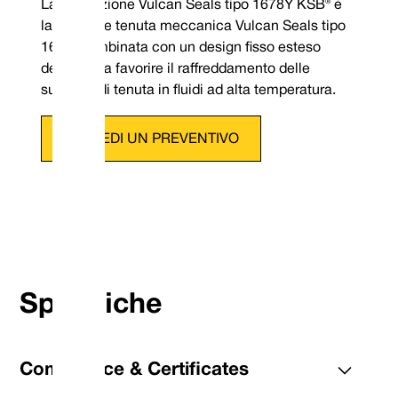
La guarnizione Vulcan Seals tipo 1678Y KSB® è
la popolare tenuta meccanica Vulcan Seals tipo
1678, combinata con un design fisso esteso
destinato a favorire il raffreddamento delle
superfici di tenuta in fluidi ad alta temperatura.
RICHIEDI UN PREVENTIVO
Telefono: +44 (0) 114 249 
Specifiche
Posta elettronica: contac
Compliance & Certificates