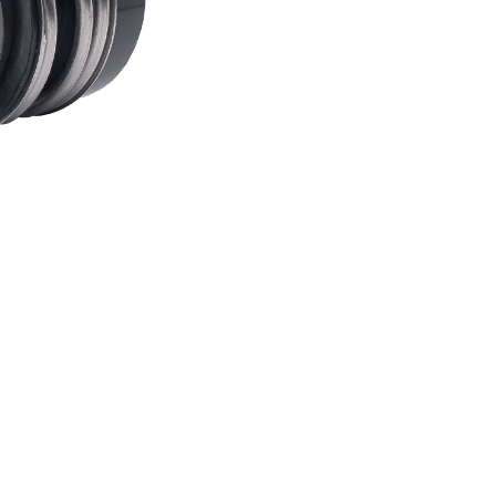
Capacità di temperatura degli e
Codice completo del sigillo
Min
P
Nitrile
-30
Pressione:
Fino a 14 bar (203 psi)
 sinistra in senso antiorario al momento