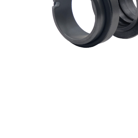
Combinazioni standard di materiali per facciate
Faccia rotativa
Faccia fissa
Acciaio inossidabile 304
Carbonio VCP1
TM
Elastomeri a magazzino garantiti: Viton
/FKM, EP e nitrile
Metallurgia di scorta garantita: 304SSSpecificare la bobina destra in senso orario o
dell'ordine
*Garanzia non in magazzino
Mechanical Seal Replacement Range