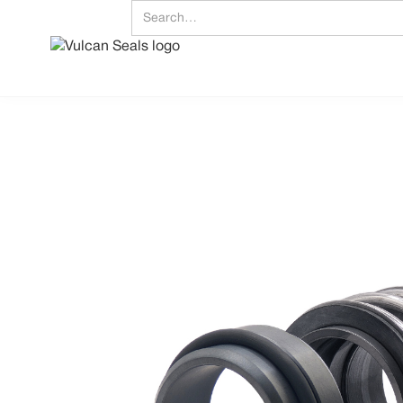
Scarica il file della
Abbraccia l'ecce
Guarnizioni meccaniche | Anelli a «
Regno Unito/mondo: +44 (0) 114 24
Vulcan Seals Type 192L
Scheda tecnica
Descrizione del prodotto
Una guarnizione meccanica a molla conica altamente efficiente, ampiamente utilizzat
dipendente dalla direzione dell'albero. jj
Fornito di serie con una solida testa in acciaio inossidabile e un sedile fisso in carbonio
alle dimensioni della custodia non DIN.
La testa è un design inserito se viene specificata una faccia in metallo duro; tutti gl
monolitici.