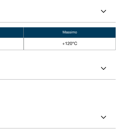
Massimo
+120°C
 114 249 3333
a: contact@vulcanseals.com
ello slot DINL
Profondità dello slot DINL
,00
5,00
,00
5,00
,00
5,00
,00
5,00