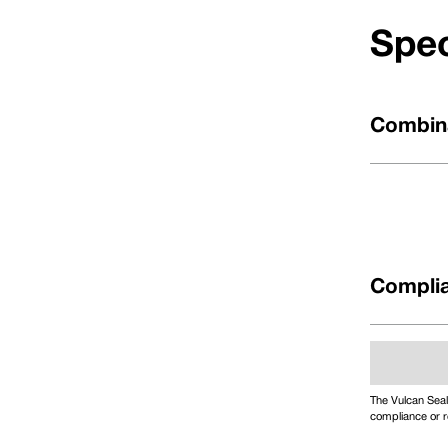
Spec
Combina
Complia
The Vulcan Seal
compliance or r