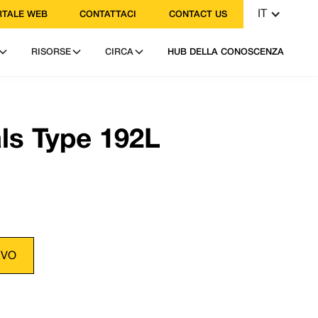
IT
TALE WEB
CONTATTACI
CONTACT US
RISORSE
CIRCA
HUB DELLA CONOSCENZA
 114 249 3333
a: contact@vulcanseals.com
ls Type 192L
IVO