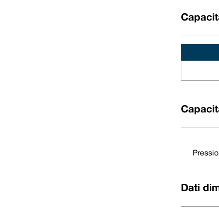
Capacit
Capacit
Pressio
Dati dimensionali
DØ (metrico)
Codice taglia
D1
Dati di
10
0100
21,00
12
0120
23,00
14
0140
25,00
16
0160
27,00