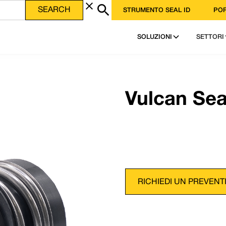
STRUMENTO SEAL ID
POR
 scheda tecnica in formato PDF
SCARICA IL PDF
SOLUZIONI
SETTORI
llenza - Servizio, qualità e valore Vulcan
O» incapsulati in FEP/PFA | Imballaggio ghiandolare | Guarnizione in PTFE espanso
Telefono: +44 (0)
9 3333 | USA: +1 952 955 8800 | www.vulcanseals.com | contact@vulcanseals.com
Posta elettronic
Vulcan Sea
RICHIEDI UN PREVENT
a, montata su O-ring,
 tipo 12 per adattarsi
i elementi fissi sono