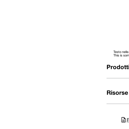
18
0180
33,00
20
0200
35,00
22
0220
37,00
24
0240
39,00
25
0250
40,00
28
0280
43,00
30
0300
45,00
32
0320
48,00
33
0330
48,00
35
0350
50,00
Testo nella
38
0380
56,00
This is som
40
0400
58,00
43
0430
61,00
Prodotti
45
0450
63,00
48
0480
66,00
50
0500
70,00
53
0530
73,00
55
0550
75,00
Risorse
58
0580
78,00
60
0600
80,00
63
0630
83,00
65
0650
85,00
68
0680
90,00
70
0700
92,00
P
75
0750
97,00
80
0800
105,00