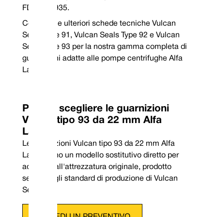
FDA/EC1935.
Consulta le ulteriori schede tecniche Vulcan
Seals Type 91, Vulcan Seals Type 92 e Vulcan
Seals Type 93 per la nostra gamma completa di
guarnizioni adatte alle pompe centrifughe Alfa
Laval®.
Perché scegliere le guarnizioni
Vulcan tipo 93 da 22 mm Alfa
Laval®?
Le guarnizioni Vulcan tipo 93 da 22 mm Alfa
Laval® sono un modello sostitutivo diretto per
Telefono: +44 (0) 114 249 3
adattarsi all'attrezzatura originale, prodotto
Posta elettronica: contact
secondo gli standard di produzione di Vulcan
Seals.