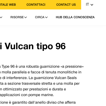
IT
TALE WEB
CONTATTACI
CONTACT US
RISORSE
CIRCA
HUB DELLA CONOSCENZA
 114 249 3333
a: contact@vulcanseals.com
i Vulcan tipo 96
 Type 96 è una robusta guarnizione «a pressione»
 molla parallela e facce di tenuta monolitiche in
e di interferenze. La guarnizione Vulcan Seals
ta a sezione trasversale stretta e una molla per
n ottimizzato per prestazioni e durata e
 prestazioni di tenuta rispetto all'acciaio
 applicazioni con pompe marine.
 correlate.
le è disponibile per applicazioni con
one è garantito dall'anello diviso che afferra