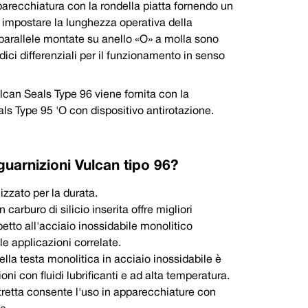
parecchiatura con la rondella piatta fornendo un
 con camere di tenuta ristrette.
r impostare la lunghezza operativa della
al rotativo di posizionarsi e azionare
 parallele montate su anello «O» a molla sono
zza in applicazioni a coppia elevata
ci differenziali per il funzionamento in senso
lastomeri
can Seals Type 96 viene fornita con la
imo
Massimo
ls Type 95 'O con dispositivo antirotazione.
°C
+120°C
guarnizioni Vulcan tipo 96?
izzato per la durata.
n carburo di silicio inserita offre migliori
petto all'acciaio inossidabile monolitico
le applicazioni correlate.
ella testa monolitica in acciaio inossidabile è
oni con fluidi lubrificanti e ad alta temperatura.
stretta consente l'uso in apparecchiature con