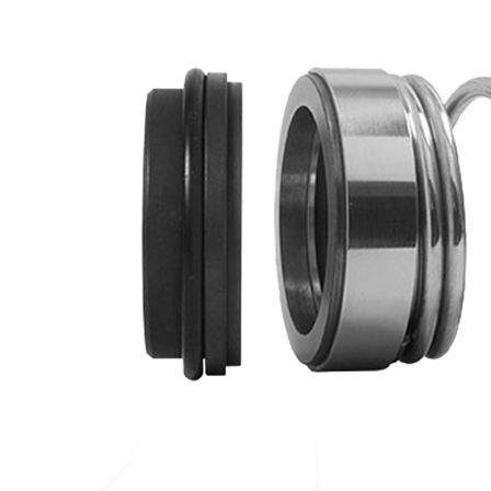
Combinazioni standard di materiali per facciate
Faccia rotativa
Faccia fissa
Acciaio inossidabile 304
Carbonio VCP1
TM
Elastomeri a magazzino garantiti: Viton
/FKM, EP e nitrile
Metallurgia di scorta garantita: 304SSSpecificare la bobina destra in senso orario o
dell'ordine
*Garanzia non in magazzino
Mechanical Seal Replacement Range
Le guarnizioni Vulcan Type 96 sono una guarnizione meccanica sostitutiva 
AES® | Tipo N-C02