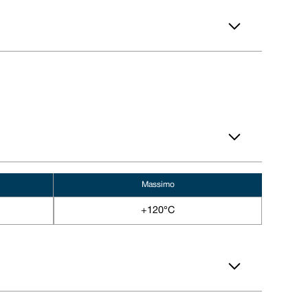
 114 249 3333
a: contact@vulcanseals.com
Massimo
+120°C
ello slot DINL
Profondità dello slot DINL
,00
5,00
,00
5,00
,00
5,00
,00
5,00