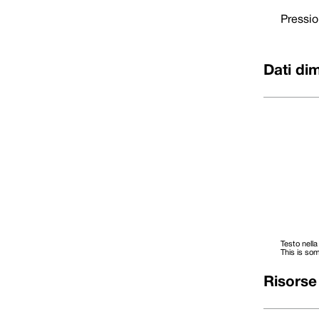
18
0180
33,00
Pressio
20
0200
35,00
22
0220
37,00
24
0240
39,00
25
0250
40,00
Dati di
28
0280
43,00
30
0300
45,00
32
0320
48,00
33
0330
48,00
35
0350
50,00
38
0380
56,00
40
0400
58,00
43
0430
61,00
45
0450
63,00
48
0480
66,00
50
0500
70,00
53
0530
73,00
55
0550
75,00
58
0580
78,00
60
0600
80,00
Testo nella
63
0630
83,00
This is som
65
0650
85,00
68
0680
90,00
Risorse
70
0700
92,00
75
0750
97,00
80
0800
105,00