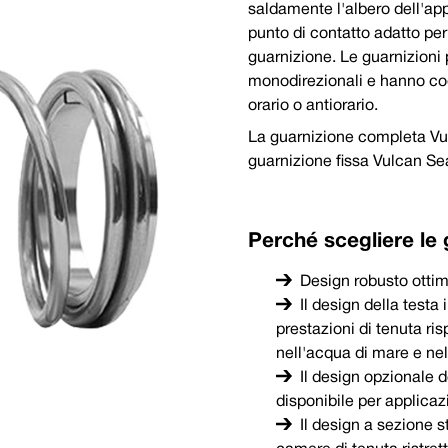
saldamente l'albero dell'ap
Il design a sezione stretta consente l'uso in apparecchiature
punto di contatto adatto pe
L'anello diviso e la rondella Vulcan Seals Type 96 consentono 
da un albero dell'apparecchiatura a profilo diritto.
guarnizione. Le guarnizioni
L'O-ring stazionario con dispositivo antirotazione offre sicure
come fluidi viscosi o ad alto contenuto di solidi.
monodirezionali e hanno codi
orario o antiorario.
Capacità di temperatura degli e
La guarnizione completa Vul
Codice completo del sigillo
Min
guarnizione fissa Vulcan Sea
P
Nitrile
-30
Pressione:
Fino a 14 bar (203 psi)
 sinistra in senso antiorario al momento
Perché scegliere le 
dimensionale per le seguenti gamme di guarnizioni:
John Crane® | Tipo R10x
Design robusto ottim
Il design della testa i
prestazioni di tenuta ris
nell'acqua di mare e nel
Il design opzionale d
disponibile per applicazi
Il design a sezione 