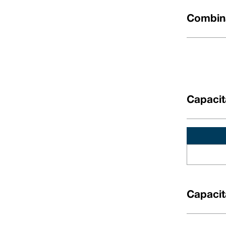
Combina
Capacit
Dati dimensionali
DØ (metrico)
Codice taglia
D1
Capacit
10
0100
21,00
12
0120
23,00
14
0140
25,00
16
0160
27,00