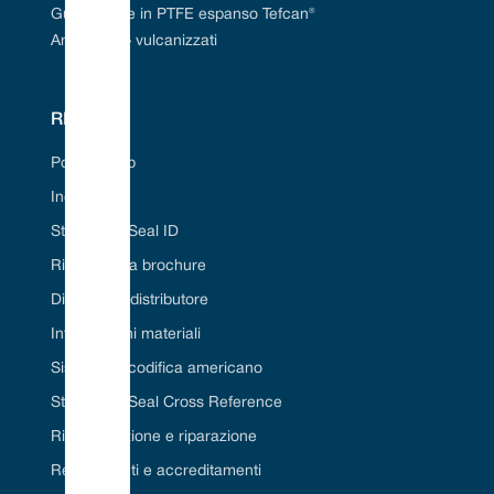
Guarnizione in PTFE espanso Tefcan®
Anelli a «O» vulcanizzati
RISORSE
Portale Web
Industrie
Strumento Seal ID
Richiedi una brochure
Diventa un distributore
Informazioni materiali
Sistema di codifica americano
Strumento Seal Cross Reference
Ristrutturazione e riparazione
Regolamenti e accreditamenti