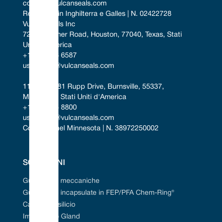
contact@vulcanseals.com
Registrato in Inghilterra e Galles | N. 02422728
Vulcan Seals Inc
7221 Gessner Road, Houston, 77040, Texas, Stati 
Uniti d'America
+1 346 856 6587
uscontact@vulcanseals.com
11401-11481 Rupp Drive, Burnsville, 55337, 
Minnesota, Stati Uniti d'America
+1 952 955 8800
uscontact@vulcanseals.com
Costituita nel Minnesota | N. 38972250002
SOLUZIONI
Guarnizioni meccaniche
Guarnizioni incapsulate in FEP/PFA Chem-Ring®
Carburo di silicio
Imballaggio Gland