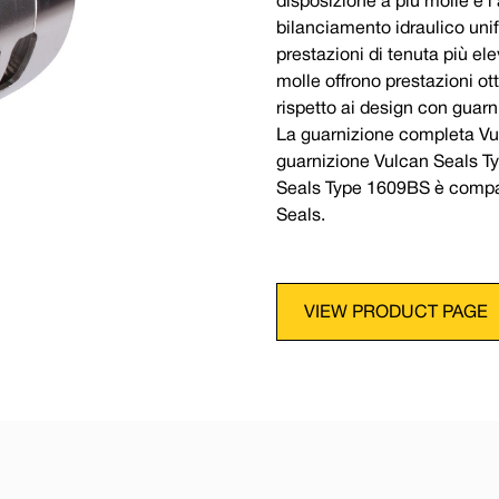
disposizione a più molle e l
bilanciamento idraulico unif
prestazioni di tenuta più ele
molle offrono prestazioni ot
rispetto ai design con guarn
La guarnizione completa Vu
guarnizione Vulcan Seals Typ
Seals Type 1609BS è compat
Seals.
VIEW PRODUCT PAGE