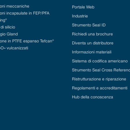
ioni meccaniche
Portale Web
oni incapsulate in FEP/PFA
Industrie
ing®
Strumento Seal ID
i silicio
gio Gland
Richiedi una brochure
ione in PTFE espanso Tefcan®
Diventa un distributore
«O» vulcanizzati
Informazioni materiali
Sistema di codifica americano
Strumento Seal Cross Referen
Ristrutturazione e riparazione
Regolamenti e accreditamenti
Hub della conoscenza