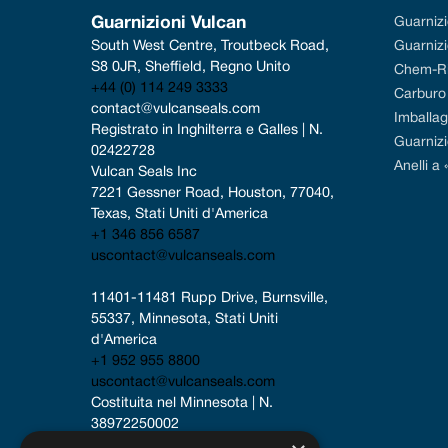
Guarnizioni Vulcan
Guarniz
South West Centre, Troutbeck Road, 
Guarnizi
S8 0JR, Sheffield, Regno Unito
Chem-R
+44 (0) 114 249 3333
Carburo d
contact@vulcanseals.com
Imballag
Registrato in Inghilterra e Galles | N. 
Guarniz
02422728
Anelli a 
Vulcan Seals Inc
7221 Gessner Road, Houston, 77040, 
Texas, Stati Uniti d'America
+1 346 856 6587
uscontact@vulcanseals.com
11401-11481 Rupp Drive, Burnsville, 
55337, Minnesota, Stati Uniti 
d'America
+1 952 955 8800
uscontact@vulcanseals.com
Costituita nel Minnesota | N. 
38972250002