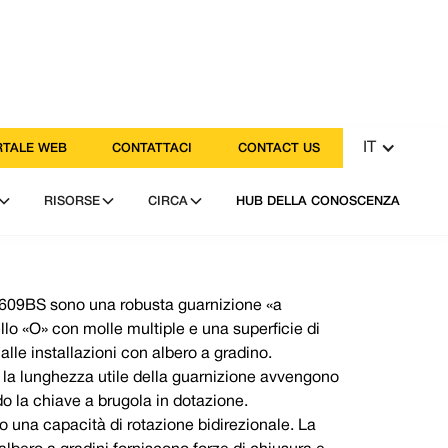
IT
TALE WEB
CONTATTACI
CONTACT US
RISORSE
CIRCA
HUB DELLA CONOSCENZA
 1609BS sono una robusta guarnizione «a
lo «O» con molle multiple e una superficie di
alle installazioni con albero a gradino.
 la lunghezza utile della guarnizione avvengono
do la chiave a brugola in dotazione.
no una capacità di rotazione bidirezionale. La