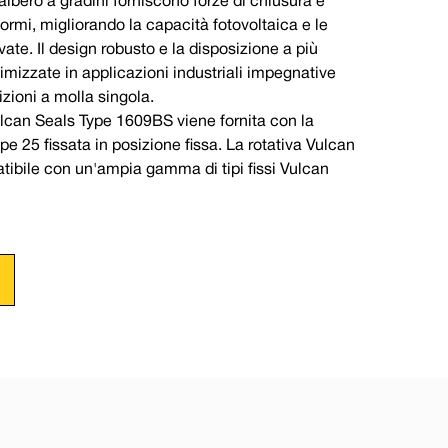
'albero a gradini forniscono forze di chiusura e
ormi, migliorando la capacità fotovoltaica e le
vate. Il design robusto e la disposizione a più
timizzate in applicazioni industriali impegnative
izioni a molla singola.
lcan Seals Type 1609BS viene fornita con la
e 25 fissata in posizione fissa. La rotativa Vulcan
ibile con un'ampia gamma di tipi fissi Vulcan