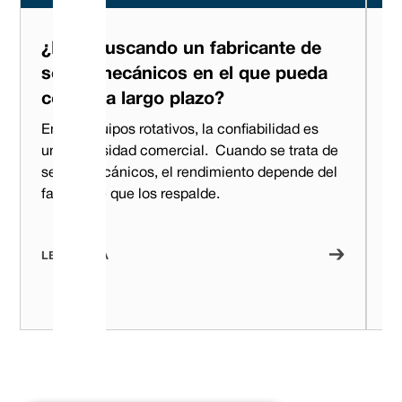
¿Está buscando un fabricante de
L
sellos mecánicos en el que pueda
F
confiar a largo plazo?
m
En los equipos rotativos, la confiabilidad es
Cu
una necesidad comercial. ‍ Cuando se trata de
co
sellos mecánicos, el rendimiento depende del
y 
fabricante que los respalde.
se
of
or
LEA AHORA
L