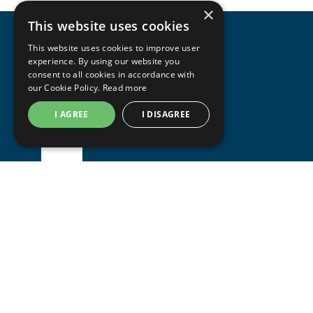
×
This website uses cookies
This website uses cookies to improve user
experience. By using our website you
consent to all cookies in accordance with
our Cookie Policy.
Read more
I AGREE
I DISAGREE
Focas vulcanas
The South West Centre, Troutbeck Road, S8 0JR, 
Sheffield, Reino Unido
+44 (0) 114 249 3333
contact@vulcanseals.com
Registrado en Inglaterra y Gales | Nº 02422728
Vulcan Seals Inc
7221 Gessner Road, Houston, 77040, Texas, Estados 
Unidos