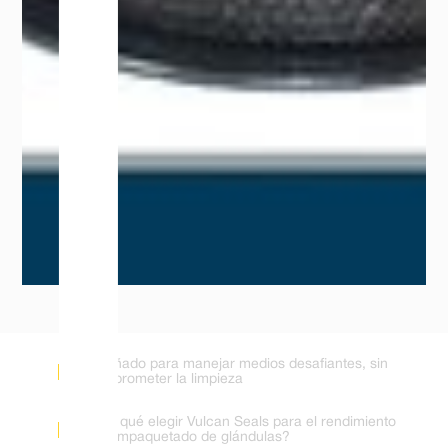
Diseñado para manejar medios desafiantes, sin
comprometer la limpieza
¿Por qué elegir Vulcan Seals para el rendimiento
del empaquetado de glándulas?