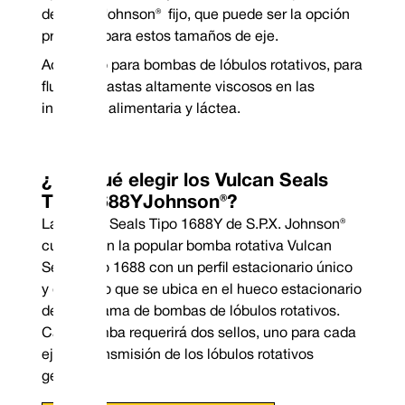
Mechanical Seal Replacement Range
de S.P.X. Johnson® fijo, que puede ser la opción
preferida para estos tamaños de eje.
Adecuado para bombas de lóbulos rotativos, para
fluidos y pastas altamente viscosos en las
industrias alimentaria y láctea.
¿Por qué elegir los Vulcan Seals
Tipo 1688YJohnson®?
La Vulcan Seals Tipo 1688Y de S.P.X. Johnson®
cuenta con la popular bomba rotativa Vulcan
Seals Tipo 1688 con un perfil estacionario único
y distintivo que se ubica en el hueco estacionario
Teléfono: +44 (0) 114 2
de esta gama de bombas de lóbulos rotativos.
Correo electrónico: co
Cada bomba requerirá dos sellos, uno para cada
eje de transmisión de los lóbulos rotativos
gemelos.