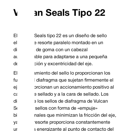
Vulcan Seals Tipo 22
Combinaciones de materiales frontales estándar
El Vulcan Seals tipo 22 es un diseño de sello
Cara giratoria
Cara estacionaria
Código de sell
elástico de resorte paralelo montado en un
Acero inoxidable 304
Carbono VCP1
P
TM
Elastómeros en stock garantizados: Viton
diafragma de goma con un cabezal
/FKM, EP y nitrilo
Metalurgia en stock garantizada: 304 SS Especifique la bobina en el se
autoajustable para adaptarse a una pequeña
agujas del reloj a la derecha o en el sentido contrario a las agujas de
izquierda al realizar el pedido
desalineación y excentricidad del eje.
*Garantía sin stock
Mechanical Seal Replacement Range
El accionamiento del sello lo proporcionan los
Vulcan Seals Type 22 es un sello mecánico de reemplazo dimensional para 
fuelles del diafragma que sujetan firmemente el
AES® | Tipo N-P05
eje y proporcionan un accionamiento positivo al
Pac-Seal® | Tipo 52
cabezal de sellado y a la cara de sellado. Los
diseños de los sellos de diafragma de Vulcan
Seals son sellos con forma de «empuje»
bidireccionales que minimizan la fricción del eje,
ya que el resorte proporciona constantemente
una fuerza energizante al punto de contacto del