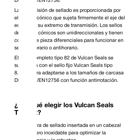
DIN24960/EN12756.
Acero inoxidable 304
Carbono VCP1
P
Nitrilo
TM
Elastómeros en stock garantizados: Viton
/FKM, EP y
Presión:
Hast
La transmisión de sellado es proporcionada por
nitrilo
Metalurgia en stock garantizada: 304 SS Especifique la
el resorte cónico que sujeta firmemente el eje del
bobina en el sentido de las agujas del reloj a la derecha
o en el sentido contrario a las agujas del reloj a la
equipo en su extremo de transmisión. Los sellos
izquierda al realizar el pedido
*Garantía sin stock
de resorte cónicos son unidireccionales y tienen
Mechanical Seal Replacement Range
códigos de pieza diferenciales para funcionar en
Vulcan Seals Type 82 es un sello mecánico de reemplazo dimensional para 
de sellos:
sentido horario o antihorario.
AESSEAL® | Model N-T01DB
Burgmann® | Type
El sello completo tipo 82 de Vulcan Seals se
Burgmann® | Type H17GN
suministra con el sello fijo Vulcan Seals tipo
8.DINL para adaptarse a los tamaños de carcasa
DIN24960/EN12756 con función antirrotación.
Teléfono: +44 (0) 114 249 3
¿Por qué elegir los Vulcan Seals
Correo electrónico: contac
Tipo 82?
Cara de sellado insertada en un cabezal
de acero inoxidable para optimizar la