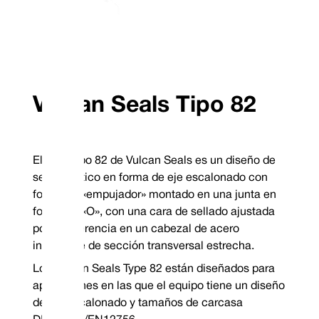
Cara de sellado inser
acero inoxidable para o
Supplied as standard with a solid Stainless
la robustez.
Steel head and a Carbon Type 12 stationary
Mayor capacidad fotov
seat to suit non-DIN housing dimensions.
equilibrio hidráulico d
alrededor del diseño 
The head is an inserted design if a Carbide face
is specified; all stationaries are monolithic.
Orificio de accionamie
las fallas comunes de
causadas por un jueg
tragaperras.
Vulcan Seals Tipo 82
Robusto, no se obstru
automáticamente y es
un rendimiento altame
El diseño de anillo e
una amplia variedad 
El sello tipo 82 de Vulcan Seals es un diseño de
elastoméricos.
Secció transversal es
sello elástico en forma de eje escalonado con
idoneidad de la cámar
forma de «empujador» montado en una junta en
Apto para aplicacione
pesado.
forma de «O», con una cara de sellado ajustada
El dispositivo estacio
por interferencia en un cabezal de acero
antirrotación para apl
como medios viscosos
inoxidable de sección transversal estrecha.
sólidos.
Los Vulcan Seals Type 82 están diseñados para
Combinaciones de materiales frontales estándar
Capacidade
aplicaciones en las que el equipo tiene un diseño
elastómer
Código de sello
Cara giratoria
Cara estacionaria
de eje escalonado y tamaños de carcasa
completo