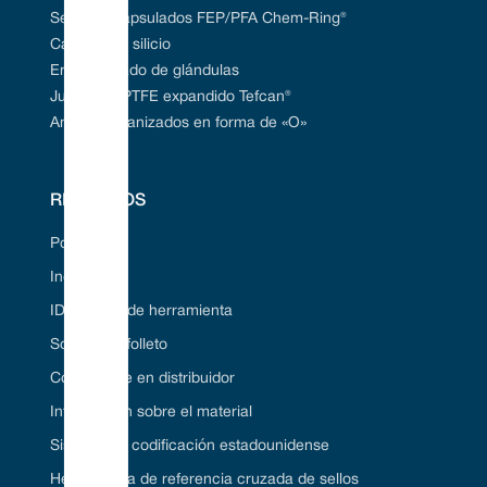
Sellos encapsulados FEP/PFA Chem-Ring®
Carburo de silicio
Empaquetado de glándulas
Juntas de PTFE expandido Tefcan®
Anillos vulcanizados en forma de «O»
RECURSOS
Portal web
Industrias
ID de sello de herramienta
Solicite un folleto
Conviértase en distribuidor
Información sobre el material
Sistema de codificación estadounidense
Herramienta de referencia cruzada de sellos