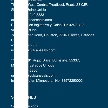
The South West Centre, Troutbeck Road, S8 0JR, 
Sheffield, Reino Unido
+44 (0) 114 249 3333
contact@vulcanseals.com
Registrado en Inglaterra y Gales | Nº 02422728
Vulcan Seals Inc
7221 Gessner Road, Houston, 77040, Texas, Estados 
Unidos
+1 346 856 6587
uscontact@vulcanseals.com
11401-11481 Rupp Drive, Burnsville, 55337, 
Minnesota, Estados Unidos
+1 952 955 8800
uscontact@vulcanseals.com
Incorporado en Minnesota | No. 38972250002
SOLUCIONES
Sellos mecánicos