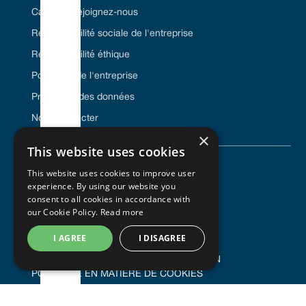
Carrière/Rejoignez-nous
Responsabilité sociale de l'entreprise
Responsabilité éthique
Politiques de l'entreprise
Protection des données
Nous contacter
×
This website uses cookies
This website uses cookies to improve user
© 2024 Vulcan Seals. Tous droits réservés.
experience. By using our website you
consent to all cookies in accordance with
our Cookie Policy.
Read more
I AGREE
I DISAGREE
POLITIQUE DE CONFIDENTIALITÉ
CONDITIONS GÉNÉRALES D'UTILISATION
POLITIQUE EN MATIÈRE DE COOKIES