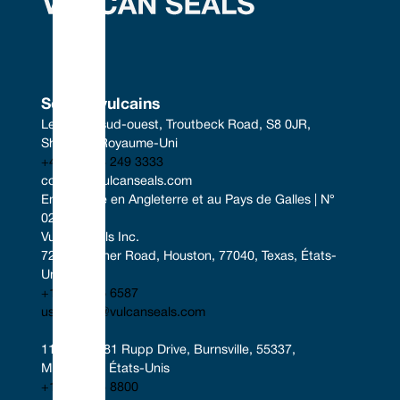
Sceaux vulcains
Le centre sud-ouest, Troutbeck Road, S8 0JR, 
Sheffield, Royaume-Uni
+44 (0) 114 249 3333
contact@vulcanseals.com
Enregistrée en Angleterre et au Pays de Galles | N° 
02422728
Vulcan Seals Inc.
7221 Gessner Road, Houston, 77040, Texas, États-
Unis
+1 346 856 6587
uscontact@vulcanseals.com
11401-11481 Rupp Drive, Burnsville, 55337, 
Minnesota, États-Unis
+1 952 955 8800