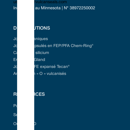
uscontact@vulcanseals.com
Incorporée au Minnesota | N° 38972250002
DES SOLUTIONS
Joints mécaniques
Joints encapsulés en FEP/PFA Chem-Ring®
Carbure de silicium
Emballage Gland
Joint en PTFE expansé Tecan®
Anneaux en « O » vulcanisés
RESSOURCES
Portail Web
Secteurs
Outil Seal ID