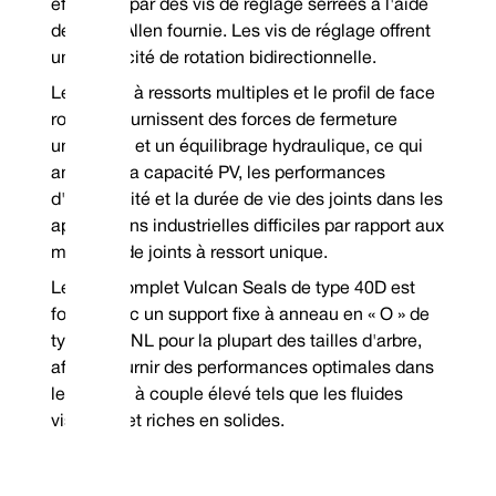
Métallurgie de stock garantie : 304SSSpécifiez la bobine
effectués par des vis de réglage serrées à l'aide
droite dans le sens des aiguilles d'une montre ou la
de la clé Allen fournie. Les vis de réglage offrent
bobine gauche dans le sens antihoraire lors de la
commande
une capacité de rotation bidirectionnelle.
*Garantie hors stock
Mechanical Seal Replacement Range
Le réseau à ressorts multiples et le profil de face
Le Vulcan Seals Type 40D est un joint mécanique de remplacement dimens
gammes de joints suivantes:
rotative fournissent des forces de fermeture
Burgmann® | Type HJ92/G9*
Burgmann® | Typ
uniformes et un équilibrage hydraulique, ce qui
John Crane® | Type 50/248X*
améliore la capacité PV, les performances
*Face rotative | **Face stationnaire
d'étanchéité et la durée de vie des joints dans les
applications industrielles difficiles par rapport aux
modèles de joints à ressort unique.
Le joint complet Vulcan Seals de type 40D est
fourni avec un support fixe à anneau en « O » de
type 24.DINL pour la plupart des tailles d'arbre,
afin de fournir des performances optimales dans
Tél : +44 (0) 114 249 3333
les fluides à couple élevé tels que les fluides
Courrier électronique : cont
visqueux et riches en solides.