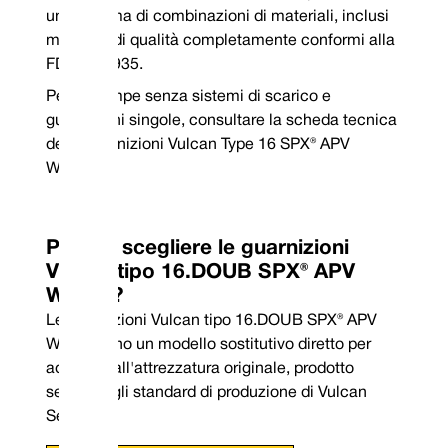
una gamma di combinazioni di materiali, inclusi
materiali di qualità completamente conformi alla
FDA/EC1935.
Per le pompe senza sistemi di scarico e
guarnizioni singole, consultare la scheda tecnica
delle guarnizioni Vulcan Type 16 SPX® APV
World®.
Perché scegliere le guarnizioni
Vulcan tipo 16.DOUB SPX® APV
World®?
Le guarnizioni Vulcan tipo 16.DOUB SPX® APV
Telefono: +44 (0) 114 2
World® sono un modello sostitutivo diretto per
Posta elettronica: con
adattarsi all'attrezzatura originale, prodotto
secondo gli standard di produzione di Vulcan
Seals.