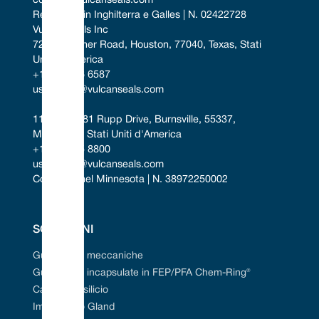
contact@vulcanseals.com
Registrato in Inghilterra e Galles | N. 02422728
Vulcan Seals Inc
7221 Gessner Road, Houston, 77040, Texas, Stati 
Uniti d'America
+1 346 856 6587
uscontact@vulcanseals.com
11401-11481 Rupp Drive, Burnsville, 55337, 
Minnesota, Stati Uniti d'America
+1 952 955 8800
uscontact@vulcanseals.com
Costituita nel Minnesota | N. 38972250002
SOLUZIONI
Guarnizioni meccaniche
Guarnizioni incapsulate in FEP/PFA Chem-Ring®
Carburo di silicio
Imballaggio Gland