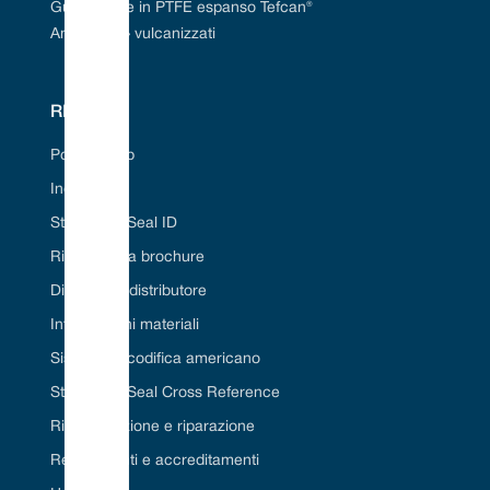
Guarnizione in PTFE espanso Tefcan®
Anelli a «O» vulcanizzati
RISORSE
Portale Web
Industrie
Strumento Seal ID
Richiedi una brochure
Diventa un distributore
Informazioni materiali
Sistema di codifica americano
Strumento Seal Cross Reference
Ristrutturazione e riparazione
Regolamenti e accreditamenti