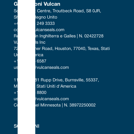
Guarnizioni Vulcan
South West Centre, Troutbeck Road, S8 0JR, 
Sheffield, Regno Unito
+44 (0) 114 249 3333
contact@vulcanseals.com
Registrato in Inghilterra e Galles | N. 02422728
Vulcan Seals Inc
7221 Gessner Road, Houston, 77040, Texas, Stati 
Uniti d'America
+1 346 856 6587
uscontact@vulcanseals.com
11401-11481 Rupp Drive, Burnsville, 55337, 
Minnesota, Stati Uniti d'America
+1 952 955 8800
uscontact@vulcanseals.com
Costituita nel Minnesota | N. 38972250002
SOLUZIONI