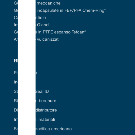
Guarnizioni meccaniche
Guarnizioni incapsulate in FEP/PFA Chem-Ring®
Carburo di silicio
Imballaggio Gland
Guarnizione in PTFE espanso Tefcan®
Anelli a «O» vulcanizzati
RISORSE
Portale Web
Industrie
Strumento Seal ID
Richiedi una brochure
Diventa un distributore
Informazioni materiali
Sistema di codifica americano